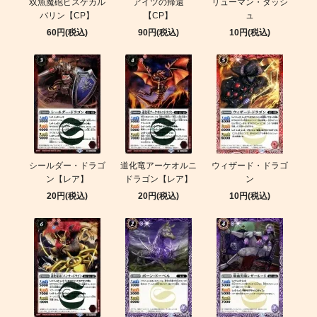
双魚魔砲ピスケカル
アイツの帰還
リューマン・ダッシ
バリン【CP】
【CP】
ュ
60円(税込)
90円(税込)
10円(税込)
シールダー・ドラゴ
道化竜アーケオルニ
ウィザード・ドラゴ
ン【レア】
ドラゴン【レア】
ン
20円(税込)
20円(税込)
10円(税込)