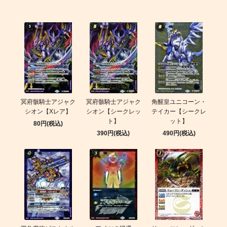
冥府骸騎士アジャク
冥府骸騎士アジャク
角醒皇ユニコーン・
シオン【Xレア】
シオン【シークレッ
テイカー【シークレ
ト】
ット】
80円(税込)
390円(税込)
490円(税込)