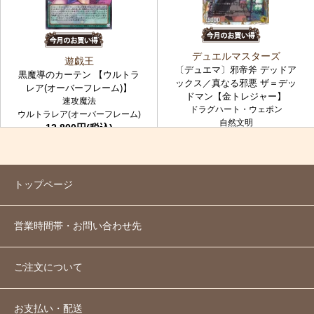
デュエルマスターズ
遊戯王
〔デュエマ〕邪帝斧 デッドア
黒魔導のカーテン 【ウルトラ
ックス／真なる邪悪 ザ＝デッ
レア(オーバーフレーム)】
ドマン【金トレジャー】
速攻魔法
ドラグハート・ウェポン
ウルトラレア(オーバーフレーム)
自然文明
12,800円(税込)
金トレジャー
7,980円(税込)
トップページ
営業時間帯・お問い合わせ先
ご注文について
お支払い・配送