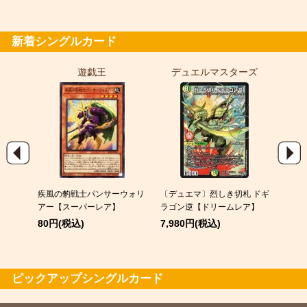
金トレジャー
7,980円(税込)
新着シングルカード
遊戯王
デュエルマスターズ
ポ
9)
疾風の豹戦士パンサーウォリ
〔デュエマ〕烈しき切札 ドギ
メガゲ
パラレ
アー【スーパーレア】
ラゴン逆【ドリームレア】
380
80円(税込)
7,980円(税込)
ピックアップシングルカード