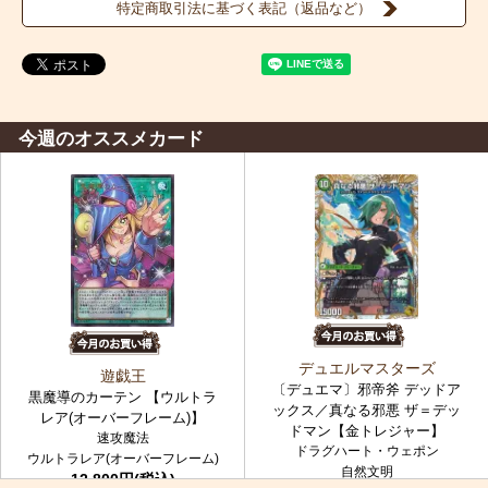
特定商取引法に基づく表記（返品など）
今週のオススメカード
デュエルマスターズ
遊戯王
〔デュエマ〕邪帝斧 デッドア
黒魔導のカーテン 【ウルトラ
ックス／真なる邪悪 ザ＝デッ
レア(オーバーフレーム)】
ドマン【金トレジャー】
速攻魔法
ドラグハート・ウェポン
ウルトラレア(オーバーフレーム)
自然文明
12,800円(税込)