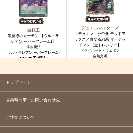
デュエルマスターズ
遊戯王
〔デュエマ〕邪帝斧 デッドア
黒魔導のカーテン 【ウルトラ
ックス／真なる邪悪 ザ＝デッ
レア(オーバーフレーム)】
ドマン【金トレジャー】
速攻魔法
ドラグハート・ウェポン
ウルトラレア(オーバーフレーム)
自然文明
12,800円(税込)
金トレジャー
7,980円(税込)
トップページ
営業時間帯・お問い合わせ先
ご注文について