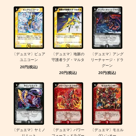
〔デュエマ〕ピュア
〔デュエマ〕地脈の
〔デュエマ〕アング
ユニコーン
守護者ラグ・マルタ
リーチャージ・ドラ
ス
グーン
20円(税込)
20円(税込)
20円(税込)
〔デュエマ〕ヤミノ
〔デュエマ〕パワー
〔デュエマ〕モエル
リミット
フォース・ドラグー
グレンオー