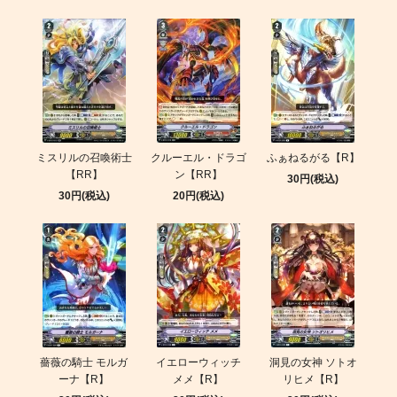
ミスリルの召喚術士
クルーエル・ドラゴ
ふぁねるがる【R】
【RR】
ン【RR】
30円(税込)
30円(税込)
20円(税込)
薔薇の騎士 モルガ
イエローウィッチ
洞見の女神 ソトオ
ーナ【R】
メメ【R】
リヒメ【R】