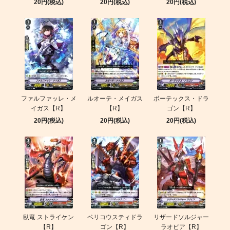
20円(税込)
20円(税込)
20円(税込)
ファルファッレ・メ
ルオーテ・メイガス
ボーテックス・ドラ
イガス【R】
【R】
ゴン【R】
20円(税込)
20円(税込)
20円(税込)
臥竜 ストライケン
ベリコウスティドラ
リザードソルジャー
【R】
ゴン【R】
ラオピア【R】