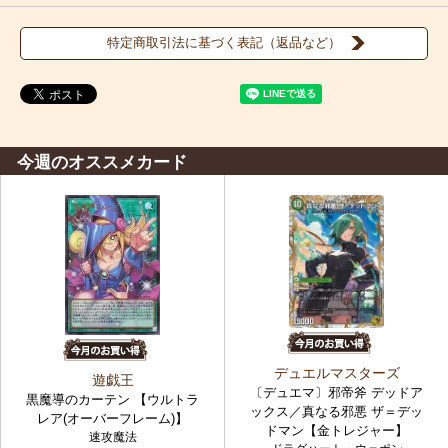
特定商取引法に基づく表記（返品など）
今週のオススメカード
デュエルマスターズ
遊戯王
〔デュエマ〕邪帝斧 デッドア
黒魔導のカーテン 【ウルトラ
ックス／真なる邪悪 ザ＝デッ
レア(オーバーフレーム)】
ドマン【金トレジャー】
速攻魔法