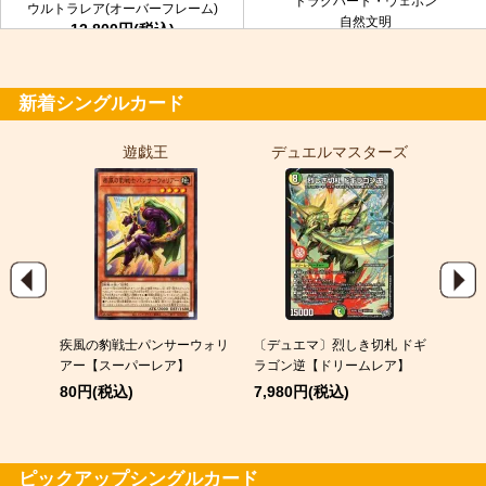
ドラグハート・ウェポン
ウルトラレア(オーバーフレーム)
自然文明
12,800円(税込)
金トレジャー
7,980円(税込)
新着シングルカード
遊戯王
デュエルマスターズ
ポ
9)
疾風の豹戦士パンサーウォリ
〔デュエマ〕烈しき切札 ドギ
メガゲ
パラレ
アー【スーパーレア】
ラゴン逆【ドリームレア】
380
80円(税込)
7,980円(税込)
ピックアップシングルカード