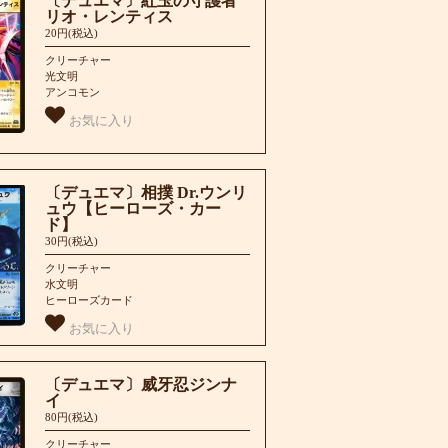
〔デュエマ〕紅玉の守護者
リオ・レンティス
20円(税込)
クリーチャー
光文明
アンコモン
お気に入り
〔デュエマ〕相撲 Dr.ウンリ
ュウ【ヒーローズ・カー
ド】
30円(税込)
クリーチャー
水文明
ヒーローズカード
お気に入り
〔デュエマ〕威牙忍ジンナ
イ
80円(税込)
クリーチャー