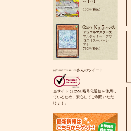
ex【RR】
180円(税込)
デュエルマスターズ
マルチャミー・フワ
ロス【スーパーレ
ア】
780円(税込)
@cardmuseumさんのツイート
当サイトではSSL暗号化通信を使用し
ているため、安心してご利用いただ
けます。