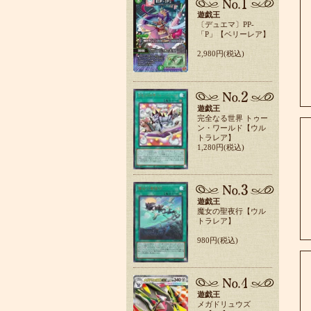
遊戯王
〔デュエマ〕PP-
「P」【ベリーレア】
2,980円(税込)
遊戯王
完全なる世界 トゥー
ン・ワールド【ウル
トラレア】
1,280円(税込)
遊戯王
魔女の聖夜行【ウル
トラレア】
980円(税込)
遊戯王
メガドリュウズ