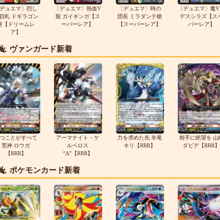
デュエマ〕烈し
〔デュエマ〕熱血V
〔デュエマ〕時の
〔デュエマ〕魔V
切札 ドギラゴン
龍 ガイギンガ【ス
団長 ミラダンテ槍
デスシラズ【ス
逆【ドリームレ
ーパーレア】
【スーパーレア】
パーレア】
ア】
ヴァンガード新着
つことがすべて
アーマナイト・ケ
力を求めた先 氷竜
相手に絶望を 山
荒神 ロウガ
ルベロス
キリ【RRR】
ダビデ【RRR】
【RRR】
“A”【RRR】
ポケモンカード新着