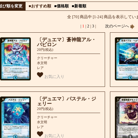
並び順を変更
■おすすめ順
■価格順
■新着順
全 [70] 商品中 [1-24] 商品を表示して
|
1
|
2
|
3
|
次のページへ
〔デュエマ〕蒼神龍アル・
バビロン
20円(税込)
クリーチャー
水文明
レア
お気に入り
〔デュエマ〕パステル・ジ
ェリー
20円(税込)
クリーチャー
水文明
レア
お気に入り