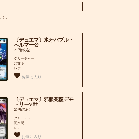
います。
〔デュエマ〕氷牙バブル・
ヘルマー公
20円(税込)
クリーチャー
水文明
レア
お気に入り
〔デュエマ〕邪眼死龍デモ
トリーV世
20円(税込)
クリーチャー
闇文明
レア
お気に入り