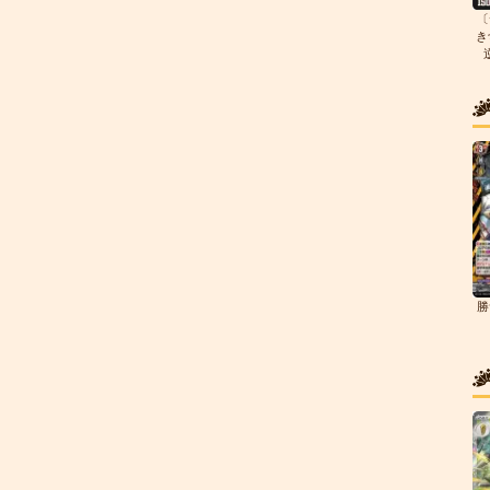
〔
き
勝