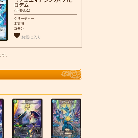
〔デュエマ〕シンカイバビ
ロデム
20円(税込)
クリーチャー
水文明
コモン
お気に入り
います。