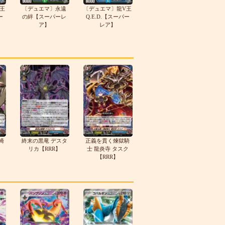
王
〔デュエマ〕永遠
〔デュエマ〕龍V王
ー
の絆【スーパーレ
Q.E.D.【スーパー
ア】
レア】
崎
終末の黒竜 デスタ
正義を貫く煉獄騎
リカ【RRR】
士 龍炎寺 タスク
【RRR】