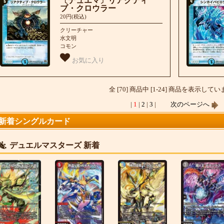
〔デュエマ〕リアクティ
ブ・クロウラー
20円(税込)
クリーチャー
水文明
コモン
お気に入り
全 [70] 商品中 [1-24] 商品を表示して
|
1
|
2
|
3
|
次のページへ
新着シングルカード
デュエルマスターズ 新着