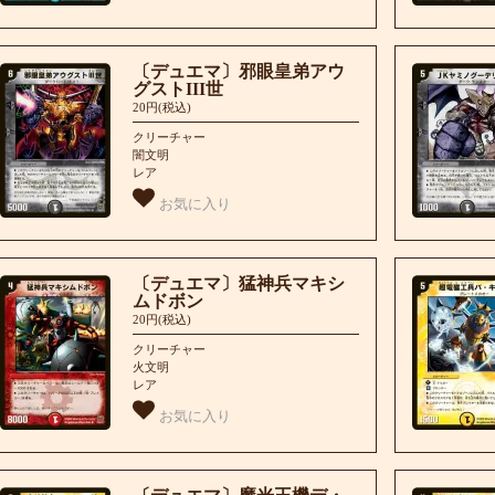
〔デュエマ〕邪眼皇弟アウ
グストIII世
20円(税込)
クリーチャー
闇文明
レア
お気に入り
〔デュエマ〕猛神兵マキシ
ムドボン
20円(税込)
クリーチャー
火文明
レア
お気に入り