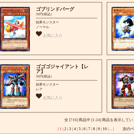
ゴブリンドバーグ
30円(税込)
効果モンスター
ノーマル
お気に入り
ゴゴゴジャイアント【レ
ア】
30円(税込)
効果モンスター
レア
お気に入り
全 [716] 商品中 [1-24] 商品を表示して
|
1
|
2
|
3
|
4
|
5
|
6
|
7
|
8
|
9
|
10
|
...
|
次の