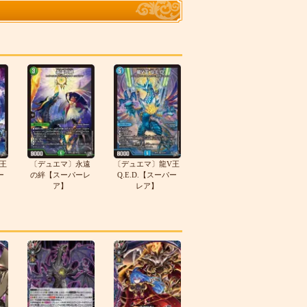
王
〔デュエマ〕永遠
〔デュエマ〕龍V王
ー
の絆【スーパーレ
Q.E.D.【スーパー
ア】
レア】