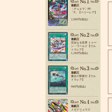
遊戯王
〔デュエマ〕PP-
「P」【ベリーレア】
2,980円(税込)
遊戯王
完全なる世界 トゥー
ン・ワールド【ウル
トラレア】
1,280円(税込)
遊戯王
魔女の聖夜行【ウル
トラレア】
980円(税込)
遊戯王
メガドリュウズ