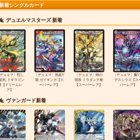
新着シングルカード
デュエルマスターズ 新着
デュエマ〕烈し
〔デュエマ〕熱血V
〔デュエマ〕時の
〔デュエマ〕魔V
切札 ドギラゴン
龍 ガイギンガ【ス
団長 ミラダンテ槍
デスシラズ【ス
逆【ドリームレ
ーパーレア】
【スーパーレア】
パーレア】
ア】
ヴァンガード新着