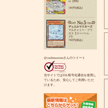
ex【RR】
180円(税込)
デュエルマスターズ
マルチャミー・フワ
ロス【スーパーレ
ア】
780円(税込)
@cardmuseumさんのツイート
当サイトではSSL暗号化通信を使用し
ているため、安心してご利用いただ
けます。