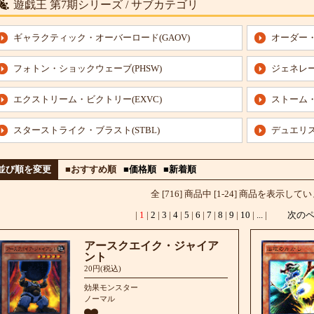
遊戯王 第7期シリーズ / サブカテゴリ
ギャラクティック・オーバーロード(GAOV)
オーダー・
フォトン・ショックウェーブ(PHSW)
ジェネレー
エクストリーム・ビクトリー(EXVC)
ストーム・
スターストライク・ブラスト(STBL)
デュエリス
並び順を変更
■おすすめ順
■価格順
■新着順
全 [716] 商品中 [1-24] 商品を表示して
|
1
|
2
|
3
|
4
|
5
|
6
|
7
|
8
|
9
|
10
|
...
|
次の
アースクエイク・ジャイア
ント
20円(税込)
効果モンスター
ノーマル