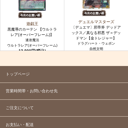
デュエルマスターズ
遊戯王
〔デュエマ〕邪帝斧 デッドア
黒魔導のカーテン 【ウルトラ
ックス／真なる邪悪 ザ＝デッ
レア(オーバーフレーム)】
ドマン【金トレジャー】
速攻魔法
ドラグハート・ウェポン
ウルトラレア(オーバーフレーム)
自然文明
12,800円(税込)
金トレジャー
7,980円(税込)
トップページ
営業時間帯・お問い合わせ先
ご注文について
お支払い・配送