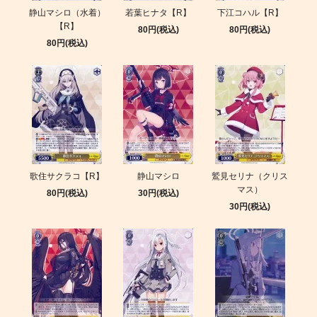
静山マシロ（水着）
若葉ヒナタ【R】
下江コハル【R】
【R】
80円(税込)
80円(税込)
80円(税込)
歌住サクラコ【R】
静山マシロ
鷲見セリナ（クリス
マス）
80円(税込)
30円(税込)
30円(税込)