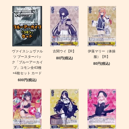
ヴァイスシュヴァル
古関ウイ【R】
伊落マリー（体操
ツ ブースターパッ
服）【R】
80円(税込)
ク「ブルーアーカイ
80円(税込)
ブ」コモン全43種
×4枚セット カード
600円(税込)