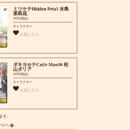
ミツケテHiddeи Peta1 水島
茉莉花
30円(税込)
キャラクター
お気に入り
ダキヨセテCut!e Masc0t 松
山ダリア
30円(税込)
キャラクター
お気に入り
います。
ージへ