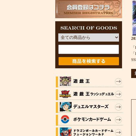
2
「H
「
S