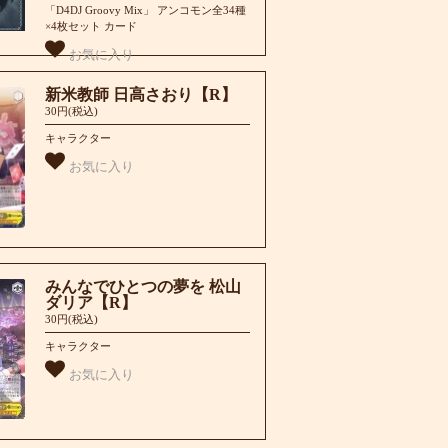
「D4DJ Groovy Mix」 アンコモン全34種
×4枚セット カード
お気に入り
新米教師 日高さおり【R】
30円(税込)
キャラクター
お気に入り
みんなでひとつの夢を 松山
ダリア【R】
30円(税込)
キャラクター
お気に入り