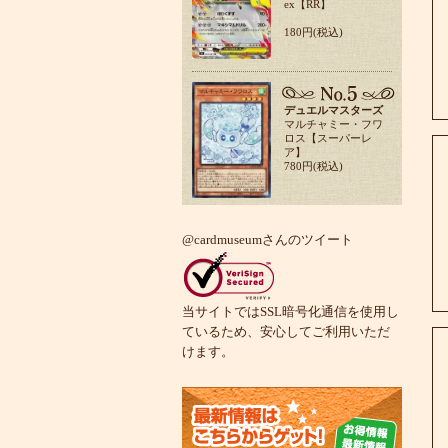
ex【RR】
180円(税込)
デュエルマスターズ
マルチャミー・フワ
ロス【スーパーレ
ア】
780円(税込)
@cardmuseumさんのツイート
当サイトではSSL暗号化通信を使用し
ているため、安心してご利用いただ
けます。