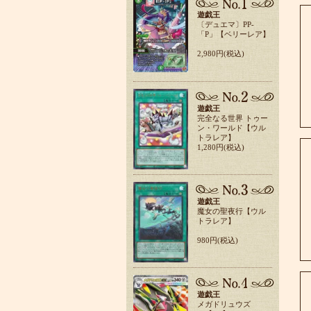
遊戯王
〔デュエマ〕PP-
「P」【ベリーレア】
2,980円(税込)
遊戯王
完全なる世界 トゥー
ン・ワールド【ウル
トラレア】
1,280円(税込)
遊戯王
魔女の聖夜行【ウル
トラレア】
980円(税込)
遊戯王
メガドリュウズ