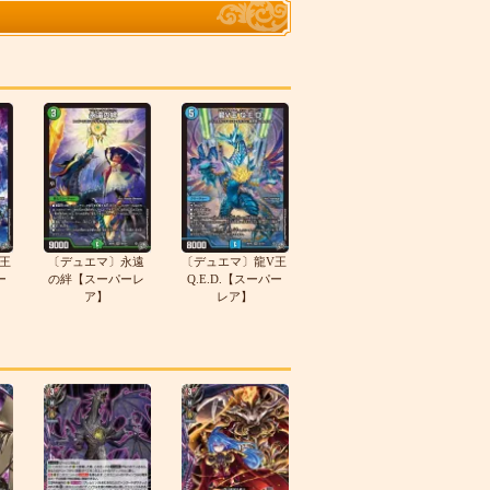
王
〔デュエマ〕永遠
〔デュエマ〕龍V王
ー
の絆【スーパーレ
Q.E.D.【スーパー
ア】
レア】