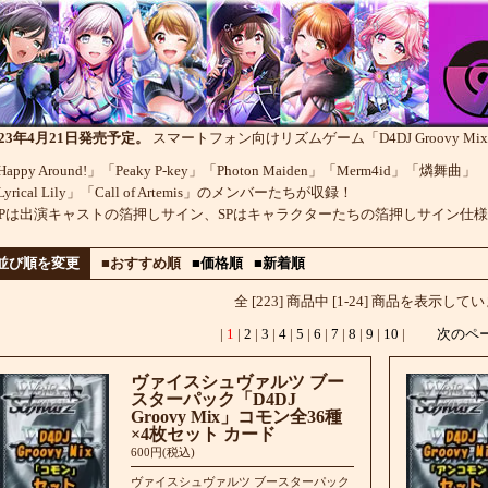
023年4月21日発売予定。
スマートフォン向けリズムゲーム「D4DJ Groovy 
appy Around!」「Peaky P-key」「Photon Maiden」「Merm4id」「燐舞曲」
Lyrical Lily」「Call of Artemis」のメンバーたちが収録！
SPは出演キャストの箔押しサイン、SPはキャラクターたちの箔押しサイン仕
並び順を変更
■おすすめ順
■価格順
■新着順
全 [223] 商品中 [1-24] 商品を表示して
|
1
|
2
|
3
|
4
|
5
|
6
|
7
|
8
|
9
|
10
|
次のペ
ヴァイスシュヴァルツ ブー
スターパック「D4DJ
Groovy Mix」コモン全36種
×4枚セット カード
600円(税込)
ヴァイスシュヴァルツ ブースターパック