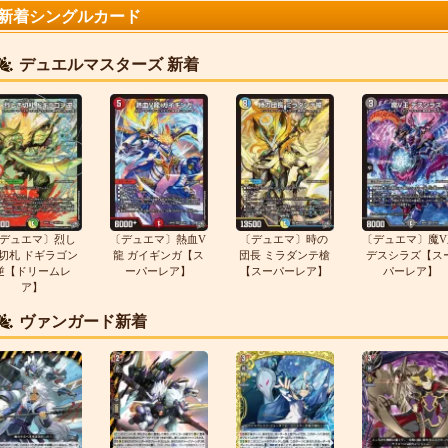
新着シングルカード
デュエルマスターズ 新着
デュエマ〕烈し
〔デュエマ〕熱血V
〔デュエマ〕時の
〔デュエマ〕魔V
切札 ドギラゴン
龍 ガイギンガ【ス
団長 ミラダンテ槍
デスシラズ【ス
逆【ドリームレ
ーパーレア】
【スーパーレア】
パーレア】
ア】
ヴァンガード新着