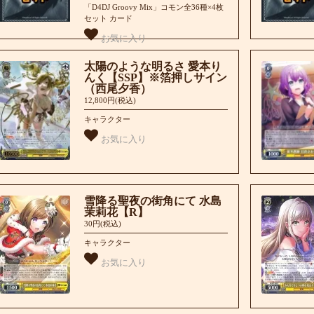
「D4DJ Groovy Mix」コモン全36種×4枚
セット カード
お気に入り
太陽のような明るさ 愛本り
んく【SSP】※箔押しサイン
（西尾夕香）
12,800円(税込)
キャラクター
お気に入り
雪降る聖夜の街角にて 水島
茉莉花【R】
30円(税込)
キャラクター
お気に入り