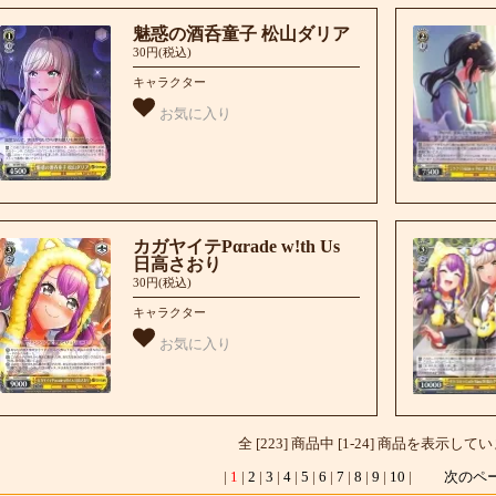
魅惑の酒呑童子 松山ダリア
30円(税込)
キャラクター
お気に入り
カガヤイテPαrade w!th Us
日高さおり
30円(税込)
キャラクター
お気に入り
全 [223] 商品中 [1-24] 商品を表示して
|
1
|
2
|
3
|
4
|
5
|
6
|
7
|
8
|
9
|
10
|
次のペ