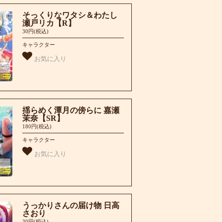
そっくりなワタシ＆わたし
瀬戸リカ【R】
30円(税込)
キャラクター
お気に入り
揺らめく潭月の傍らに 嘉瀬
茉奈【SR】
180円(税込)
キャラクター
お気に入り
うっかりさんの届け物 日高
さおり
30円(税込)