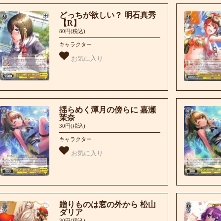
どっちが欲しい？ 明石真秀
【R】
80円(税込)
キャラクター
お気に入り
揺らめく潭月の傍らに 嘉瀬
茉奈
30円(税込)
キャラクター
お気に入り
贈りものは窓の外から 松山
ダリア
30円(税込)