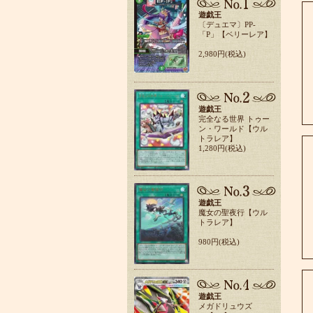
遊戯王
〔デュエマ〕PP-
「P」【ベリーレア】
2,980円(税込)
遊戯王
完全なる世界 トゥー
ン・ワールド【ウル
トラレア】
1,280円(税込)
遊戯王
魔女の聖夜行【ウル
トラレア】
980円(税込)
遊戯王
メガドリュウズ