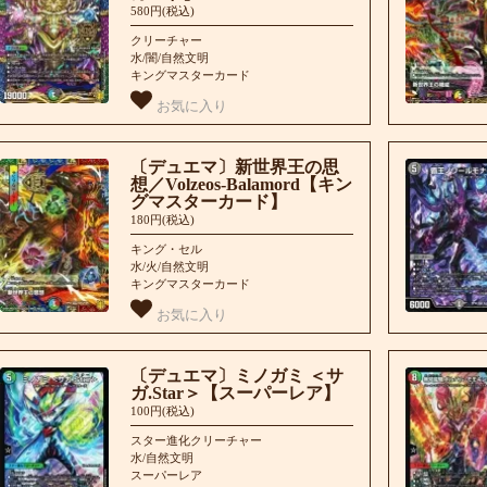
580円(税込)
クリーチャー
水/闇/自然文明
キングマスターカード
お気に入り
〔デュエマ〕新世界王の思
想／Volzeos-Balamord【キン
グマスターカード】
180円(税込)
キング・セル
水/火/自然文明
キングマスターカード
お気に入り
〔デュエマ〕ミノガミ ＜サ
ガ.Star＞【スーパーレア】
100円(税込)
スター進化クリーチャー
水/自然文明
スーパーレア