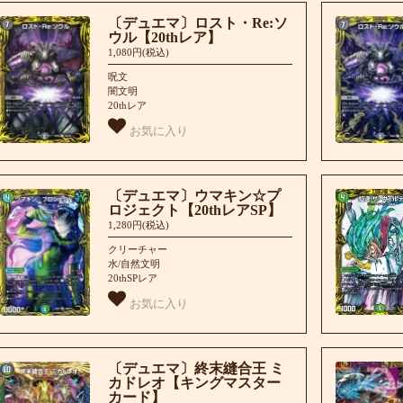
〔デュエマ〕ロスト・Re:ソ
ウル【20thレア】
1,080円(税込)
呪文
闇文明
20thレア
お気に入り
〔デュエマ〕ウマキン☆プ
ロジェクト【20thレアSP】
1,280円(税込)
クリーチャー
水/自然文明
20thSPレア
お気に入り
〔デュエマ〕終末縫合王 ミ
カドレオ【キングマスター
カード】