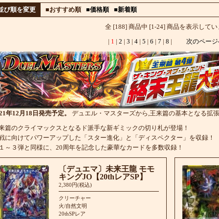
並び順を変更
■おすすめ順
■価格順
■新着順
全 [188] 商品中 [1-24] 商品を表示して
|
1
|
2
|
3
|
4
|
5
|
6
|
7
|
8
|
次のペー
021年12月18日発売予定。
デュエル・マスターズから,王来篇の基本となる拡
来篇のクライマックスとなるド派手な新ギミックの切り札が登場！
戦に向けてパワーアップした「スター進化」と「ディスペクター」を収録！
１～３弾と同様に、20周年を記念した豪華なカードを多数収録！
〔デュエマ〕未来王龍 モモ
キングJO【20thレアSP】
2,380円(税込)
クリーチャー
火/自然文明
20thSPレア