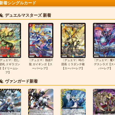
新着シングルカード
デュエルマスターズ 新着
デュエマ〕烈し
〔デュエマ〕熱血V
〔デュエマ〕時の
〔デュエマ〕魔V
切札 ドギラゴン
龍 ガイギンガ【ス
団長 ミラダンテ槍
デスシラズ【ス
逆【ドリームレ
ーパーレア】
【スーパーレア】
パーレア】
ア】
ヴァンガード新着