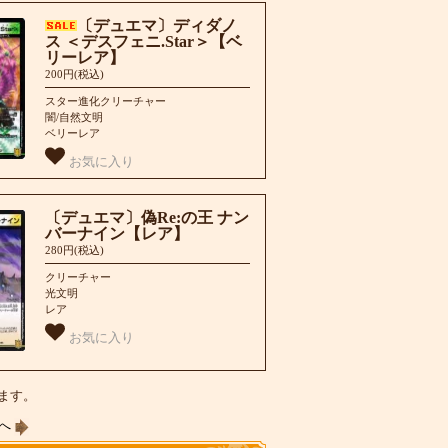
〔デュエマ〕ディダノ
ス ＜デスフェニ.Star＞【ベ
リーレア】
200円(税込)
スター進化クリーチャー
闇/自然文明
ベリーレア
お気に入り
〔デュエマ〕偽Re:の王 ナン
バーナイン【レア】
280円(税込)
クリーチャー
光文明
レア
お気に入り
います。
ジへ