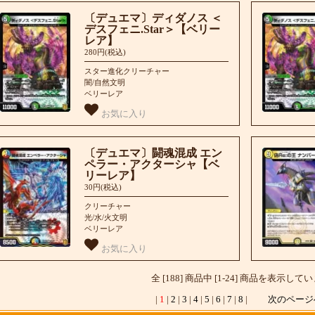
〔デュエマ〕ディダノス ＜
デスフェニ.Star＞【ベリー
レア】
280円(税込)
スター進化クリーチャー
闇/自然文明
ベリーレア
お気に入り
〔デュエマ〕闘魂混成 エン
ペラー・アクターシャ【ベ
リーレア】
30円(税込)
クリーチャー
光/水/火文明
ベリーレア
お気に入り
全 [188] 商品中 [1-24] 商品を表示して
|
1
|
2
|
3
|
4
|
5
|
6
|
7
|
8
|
次のペー