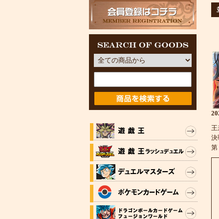
2
王
決
第