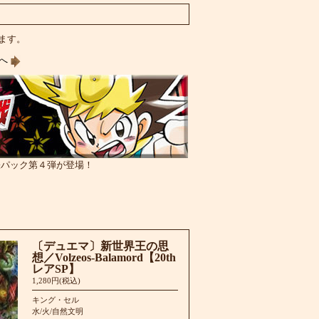
います。
ジへ
張パック第４弾が登場！
〔デュエマ〕新世界王の思
想／Volzeos-Balamord【20th
レアSP】
1,280円(税込)
キング・セル
水/火/自然文明