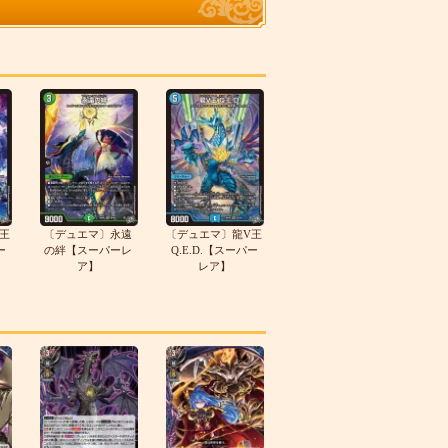
王
〔デュエマ〕永遠
〔デュエマ〕龍V王
ー
の絆【スーパーレ
Q.E.D.【スーパー
ア】
レア】