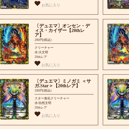
お気に入り
〔デュエマ〕オンセン・デ
ィス・カイザー【20thレ
ア】
280円(税込)
クリーチャー
水/火文明
20thレア
お気に入り
〔デュエマ〕ミノガミ ＜サ
ガ.Star＞【20thレア】
180円(税込)
スター進化クリーチャー
水/自然文明
20thレア
お気に入り