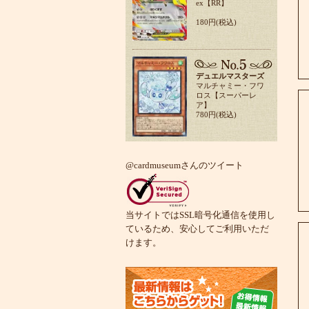
ex【RR】
180円(税込)
デュエルマスターズ
マルチャミー・フワ
ロス【スーパーレ
ア】
780円(税込)
@cardmuseumさんのツイート
当サイトではSSL暗号化通信を使用し
ているため、安心してご利用いただ
けます。