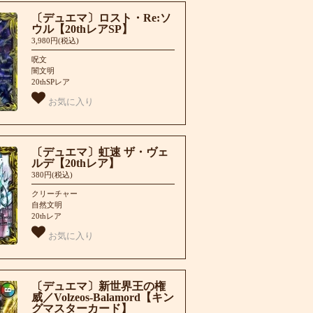
〔デュエマ〕ロスト・Re:ソ
ウル【20thレアSP】
3,980円(税込)
呪文
闇文明
20thSPレア
お気に入り
〔デュエマ〕虹速 ザ・ヴェ
ルデ【20thレア】
380円(税込)
クリーチャー
自然文明
20thレア
お気に入り
〔デュエマ〕新世界王の権
威／Volzeos-Balamord【キン
グマスターカード】