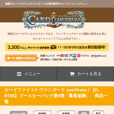
遊戯王カードやデュエルマスターズは通信販売のカードミュージアムへ！
遊戯王カードやデュエルマスターズなど、トレーディングカードの通販や販売をお考え
ならカードミュージアムにお任せ下さい。
メニュー
カートを見る
カードファイト!! ヴァンガード overDress / 【D-
BT06】ブースターパック第6弾「鳳竜焔舞」 商品一
覧