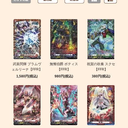
武装閃輝 ブラムヴ
無慚伯爵 ボティス
祝賀の吹奏 スクセ
ェルリーナ【FFR】
【FFR】
【FFR】
1,580円(税込)
980円(税込)
380円(税込)