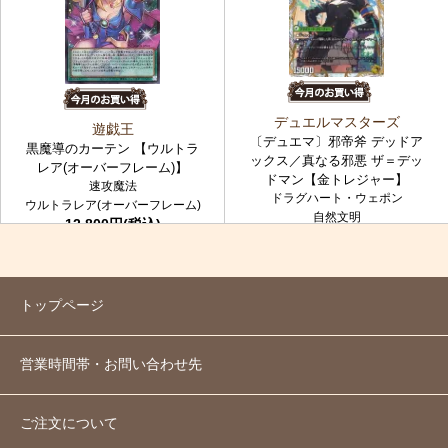
デュエルマスターズ
遊戯王
〔デュエマ〕邪帝斧 デッドア
黒魔導のカーテン 【ウルトラ
ックス／真なる邪悪 ザ＝デッ
レア(オーバーフレーム)】
ドマン【金トレジャー】
速攻魔法
ドラグハート・ウェポン
ウルトラレア(オーバーフレーム)
自然文明
12,800円(税込)
金トレジャー
7,980円(税込)
トップページ
営業時間帯・お問い合わせ先
ご注文について