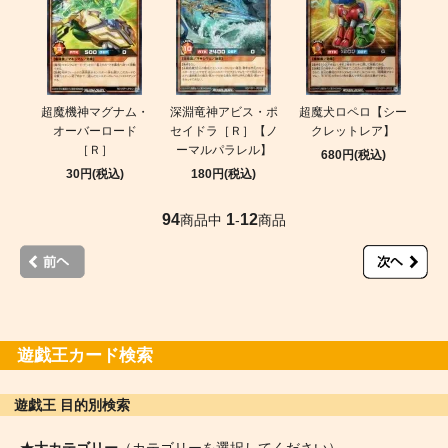
超魔機神マグナム・
深淵竜神アビス・ポ
超魔犬ロペロ【シー
オーバーロード
セイドラ［Ｒ］【ノ
クレットレア】
［Ｒ］
ーマルパラレル】
680円(税込)
30円(税込)
180円(税込)
94
1
12
商品中
-
商品
遊戯王カード検索
遊戯王 目的別検索