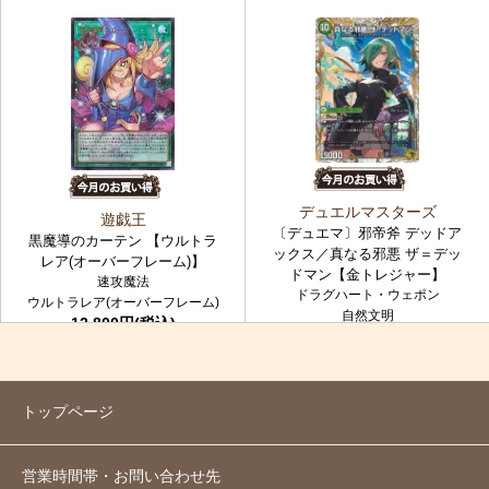
デュエルマスターズ
遊戯王
〔デュエマ〕邪帝斧 デッドア
黒魔導のカーテン 【ウルトラ
ックス／真なる邪悪 ザ＝デッ
レア(オーバーフレーム)】
ドマン【金トレジャー】
速攻魔法
ドラグハート・ウェポン
ウルトラレア(オーバーフレーム)
自然文明
12,800円(税込)
金トレジャー
7,980円(税込)
トップページ
営業時間帯・お問い合わせ先