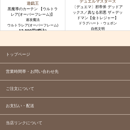
デュエルマスターズ
遊戯王
〔デュエマ〕邪帝斧 デッドア
黒魔導のカーテン 【ウルトラ
ックス／真なる邪悪 ザ＝デッ
レア(オーバーフレーム)】
ドマン【金トレジャー】
速攻魔法
ドラグハート・ウェポン
ウルトラレア(オーバーフレーム)
自然文明
12,800円(税込)
金トレジャー
7,980円(税込)
トップページ
営業時間帯・お問い合わせ先
ご注文について
お支払い・配送
当店リンクについて