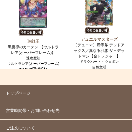
デュエルマスターズ
遊戯王
〔デュエマ〕邪帝斧 デッドア
黒魔導のカーテン 【ウルトラ
ックス／真なる邪悪 ザ＝デッ
レア(オーバーフレーム)】
ドマン【金トレジャー】
速攻魔法
ドラグハート・ウェポン
ウルトラレア(オーバーフレーム)
自然文明
12,800円(税込)
金トレジャー
7,980円(税込)
トップページ
営業時間帯・お問い合わせ先
ご注文について