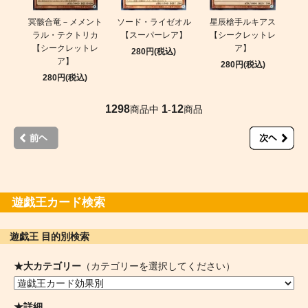
冥骸合竜－メメント
ソード・ライゼオル
星辰槍手ルキアス
ラル・テクトリカ
【スーパーレア】
【シークレットレ
【シークレットレ
ア】
280円(税込)
ア】
280円(税込)
280円(税込)
1298
1
12
商品中
-
商品
遊戯王カード検索
遊戯王 目的別検索
★大カテゴリー
（カテゴリーを選択してください）
★詳細