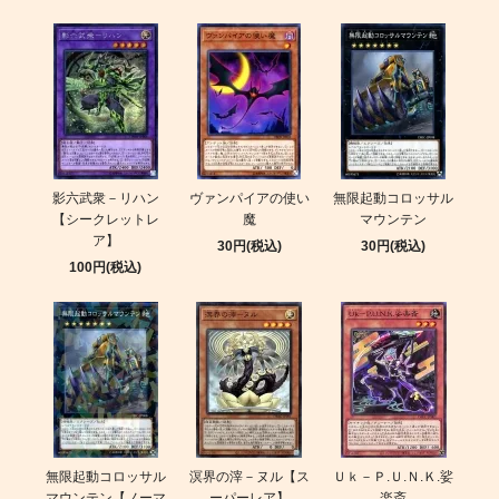
影六武衆－リハン
ヴァンパイアの使い
無限起動コロッサル
【シークレットレ
魔
マウンテン
ア】
30円(税込)
30円(税込)
100円(税込)
無限起動コロッサル
溟界の滓－ヌル【ス
Ｕｋ－Ｐ.Ｕ.Ｎ.Ｋ.娑
マウンテン【ノーマ
ーパーレア】
楽斎