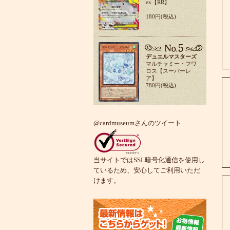
ex【RR】
180円(税込)
デュエルマスターズ
マルチャミー・フワ
ロス【スーパーレ
ア】
780円(税込)
@cardmuseumさんのツイート
当サイトではSSL暗号化通信を使用し
ているため、安心してご利用いただ
けます。