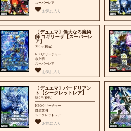
スーパーレア
お気に入り
〔デュエマ〕偉大なる魔術
師 コギリーザ【スーパーレ
ア】
380円(税込)
NEOクリーチャー
水文明
スーパーレア
お気に入り
〔デュエマ〕バードリアン
ト【シークレットレア】
580円(税込)
NEOクリーチャー
自然文明
シークレットレア
お気に入り