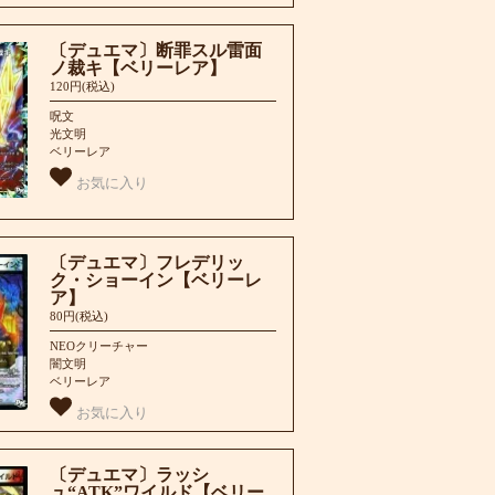
〔デュエマ〕断罪スル雷面
ノ裁キ【ベリーレア】
120円(税込)
呪文
光文明
ベリーレア
お気に入り
〔デュエマ〕フレデリッ
ク・ショーイン【ベリーレ
ア】
80円(税込)
NEOクリーチャー
闇文明
ベリーレア
お気に入り
〔デュエマ〕ラッシ
ュ“ATK”ワイルド【ベリー