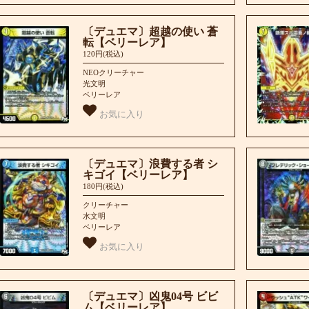
〔デュエマ〕超越の使い 蒼
転【ベリーレア】
120円(税込)
NEOクリーチャー
光文明
ベリーレア
お気に入り
〔デュエマ〕浪費する者 シ
キゴイ【ベリーレア】
180円(税込)
クリーチャー
水文明
ベリーレア
お気に入り
〔デュエマ〕凶鬼04号 ビビ
ム【ベリーレア】