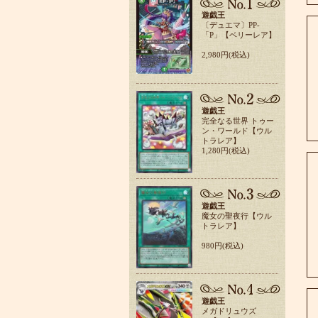
遊戯王
〔デュエマ〕PP-
「P」【ベリーレア】
2,980円(税込)
遊戯王
完全なる世界 トゥー
ン・ワールド【ウル
トラレア】
1,280円(税込)
遊戯王
魔女の聖夜行【ウル
トラレア】
980円(税込)
遊戯王
メガドリュウズ