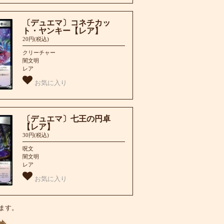
〔デュエマ〕コネチカッ
ト・ヤンキー【レア】
20円(税込)
クリーチャー
闇文明
レア
お気に入り
〔デュエマ〕七王の円卓
【レア】
30円(税込)
呪文
闇文明
レア
お気に入り
います。