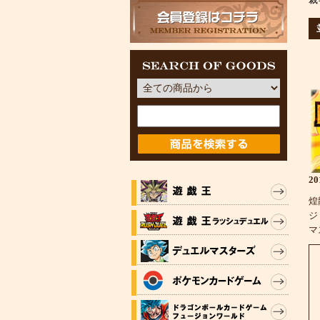
2
煌
ジ
マ