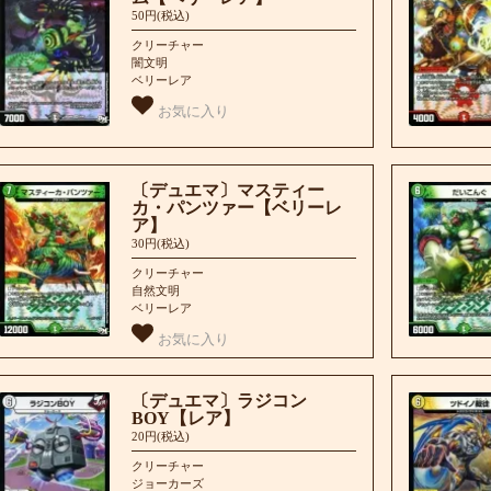
50円(税込)
クリーチャー
闇文明
ベリーレア
お気に入り
〔デュエマ〕マスティー
カ・パンツァー【ベリーレ
ア】
30円(税込)
クリーチャー
自然文明
ベリーレア
お気に入り
〔デュエマ〕ラジコン
BOY【レア】
20円(税込)
クリーチャー
ジョーカーズ