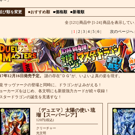
並び順を変更
■おすすめ順
■価格順
■新着順
全 [121] 商品中 [1-24] 商品を表示して
|
1
|
2
|
3
|
4
|
5
|
6
|
次のページへ
017年12月16日発売予定。
謎の存在”ＤＧ”が、いよいよ真の姿を現す。
龍 サッヴァークの登場と同時に、ドラゴンがよみがえる！
ョーカーズをはじめ、各文明にも新規強力カードが続々収録！
スタードラゴンの誕生を見逃すな！
〔デュエマ〕太陽の使い 琉
瑠【スーパーレア】
120円(税込)
クリーチャー
光文明