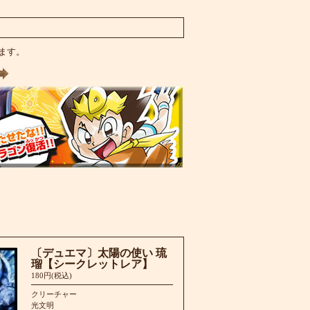
います。
〔デュエマ〕太陽の使い 琉
瑠【シークレットレア】
180円(税込)
クリーチャー
光文明