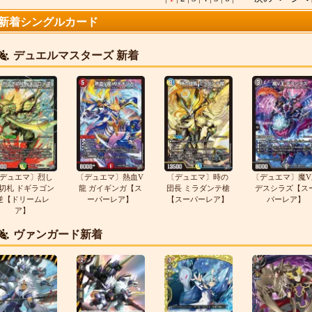
新着シングルカード
デュエルマスターズ 新着
デュエマ〕烈し
〔デュエマ〕熱血V
〔デュエマ〕時の
〔デュエマ〕魔V
切札 ドギラゴン
龍 ガイギンガ【ス
団長 ミラダンテ槍
デスシラズ【ス
逆【ドリームレ
ーパーレア】
【スーパーレア】
パーレア】
ア】
ヴァンガード新着