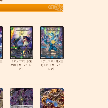
王
〔デュエマ〕永遠
〔デュエマ〕龍V王
ー
の絆【スーパーレ
Q.E.D.【スーパー
ア】
レア】