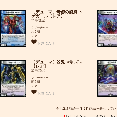
〔デュエマ〕奇跡の旋風 ト
ゲガニル【レア】
20円(税込)
クリーチャー
水文明
レア
お気に入り
〔デュエマ〕凶鬼14号 ズス
【レア】
20円(税込)
クリーチャー
闇文明
レア
お気に入り
全 [121] 商品中 [1-24] 商品を表示して
|
1
|
2
|
3
|
4
|
5
|
6
|
次のページへ