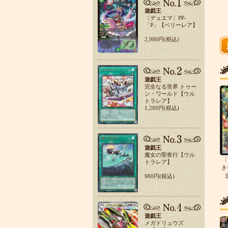
遊戯王
〔デュエマ〕PP-
「P」【ベリーレア】
2,980円(税込)
遊戯王
完全なる世界 トゥー
ン・ワールド【ウル
トラレア】
1,280円(税込)
遊戯王
魔女の聖夜行【ウル
〔
トラレア】
き
980円(税込)
遊戯王
メガドリュウズ