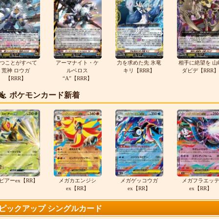
つことがすべて
アーマナイト・ケ
力を求めた先 氷竜
相手に絶望を 山
荒神 ロウガ
ルベロス
キリ【RRR】
ダビデ【RRR】
【RRR】
“A”【RRR】
ポケモンカード新着
ピアーex【RR】
メガカエンジシ
メガゲッコウガ
メガフラエッ
ex【RR】
ex【RR】
ex【RR】
ピックアップ シングルカード