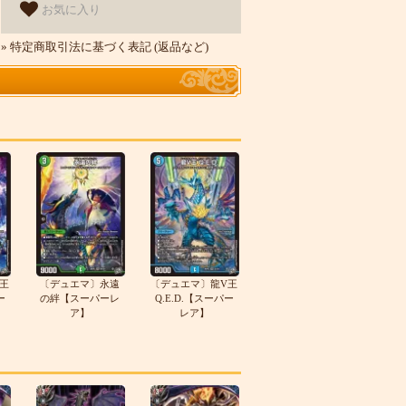
お気に入り
» 特定商取引法に基づく表記 (返品など)
王
〔デュエマ〕永遠
〔デュエマ〕龍V王
ー
の絆【スーパーレ
Q.E.D.【スーパー
ア】
レア】