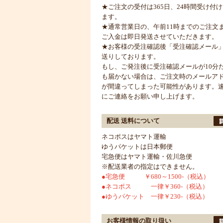
★ご注文の受付は365日、24時間受け付
ます。
★通常営業日の、午前11時までのご注文
ご入金は即日発送させていただきます。
★お客様の受注確認後「受注確認メール
送りしております。
もし、ご発注後に受注確認メールが10分
も届かない場合は、ご注文時のメールア
が間違ってしまった可能性があります。
にご連絡をお願い申し上げます。
配送 送料について
ネコポスはヤマト運輸
ゆうパケットは日本郵便
宅急便はヤマト運輸・佐川急便
※配送業者の指定はできません。
●宅急便 ￥680～1500-（税込）
●ネコポス 一律￥360-（税込）
●ゆうパケット 一律￥230-（税込）
お客様情報の取り扱い