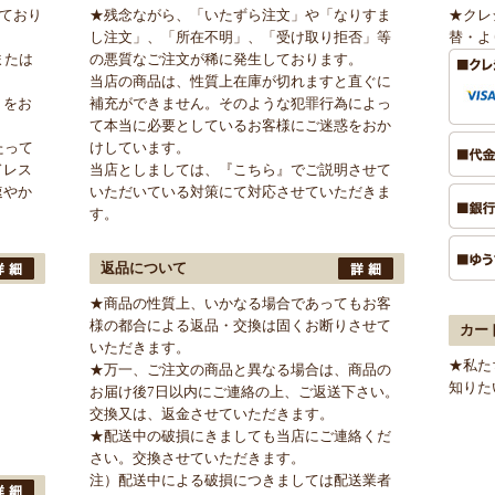
けており
★残念ながら、「いたずら注文」や「なりすま
★クレ
し注文」、「所在不明」、「受け取り拒否」等
替・よ
または
の悪質なご注文が稀に発生しております。
当店の商品は、性質上在庫が切れますと直ぐに
」をお
補充ができません。そのような犯罪行為によっ
て本当に必要としているお客様にご迷惑をおか
たって
けしています。
ドレス
当店としましては、
『こちら』
でご説明させて
速やか
いただいている対策にて対応させていただきま
す。
返品について
★商品の性質上、いかなる場合であってもお客
様の都合による返品・交換は固くお断りさせて
カー
いただきます。
★私た
★万一、ご注文の商品と異なる場合は、商品の
知りた
お届け後7日以内にご連絡の上、ご返送下さい。
交換又は、返金させていただきます。
★配送中の破損にきましても当店にご連絡くだ
さい。交換させていただきます。
注）配送中による破損につきましては配送業者