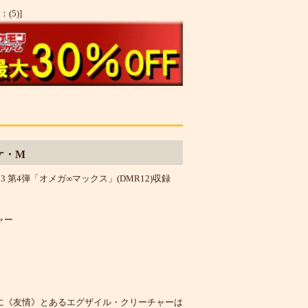
(5)]
ケ・M
 第4弾「オメガ∞マックス」(DMR12)収録
ャー
に《友情》とあるエグザイル・クリーチャーは