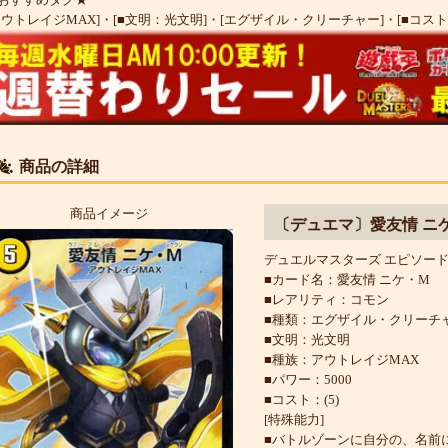
アウトレイジMAX]
・
[■文明：光文明]
・
[エグザイル・クリーチャー]
・
[■コスト：
商品の詳細
商品イメージ
〔デュエマ〕愛友情 ニ
デュエルマスターズ エピソード3
■カード名：愛友情 ニケ・M
■レアリティ：コモン
■種類：エグザイル・クリーチ
■文明：光文明
■種族：アウトレイジMAX
■パワー：5000
■コスト：(5)
[特殊能力]
■バトルゾーンに自分の、名前