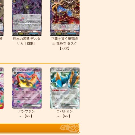
崎
終末の黒竜 デスタ
正義を貫く煉獄騎
リカ【RRR】
士 龍炎寺 タスク
【RRR】
テ
パンプジン
コバルオン
ex【RR】
ex【RR】