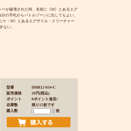
ャーが破壊された時、名前に《M》とあるエグ
自分の手札からバトルゾーンに出してもよい。
 ニケ・M》とあるエグザイル・クリーチャー
きない。
型番
DMR12-034-C
販売価格
20円(税込)
ポイント
0ポイント進呈!
在庫数
残り15枚です
購入数
枚