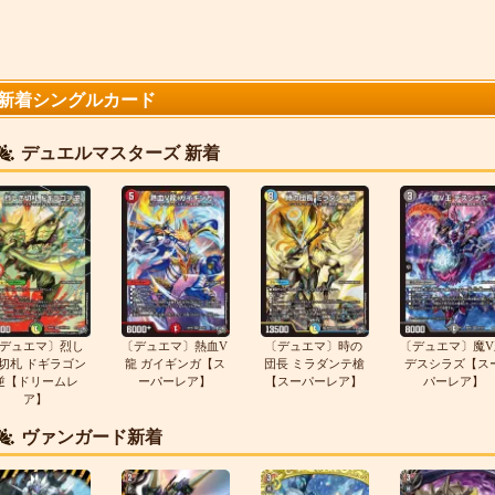
新着シングルカード
デュエルマスターズ 新着
デュエマ〕烈し
〔デュエマ〕熱血V
〔デュエマ〕時の
〔デュエマ〕魔V
切札 ドギラゴン
龍 ガイギンガ【ス
団長 ミラダンテ槍
デスシラズ【ス
逆【ドリームレ
ーパーレア】
【スーパーレア】
パーレア】
ア】
ヴァンガード新着