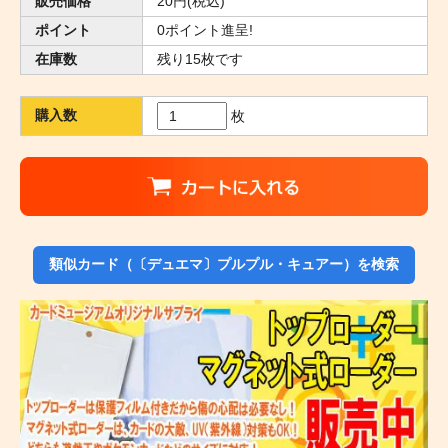
販売価格
20円(税込)
ポイント
0ポイント進呈!
在庫数
残り15枚です
購入数
枚
類似カード（〔デュエマ〕プルプル・キュアー）を検索