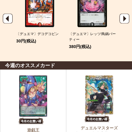
叩くナ
〔デュエマ〕デコデコピン
〔デュエマ〕レッツ!鳥鍋パー
〔デ
ティー
ウ
30円(税込)
380円(税込)
20円
今週のオススメカード
デュエルマスターズ
遊戯王