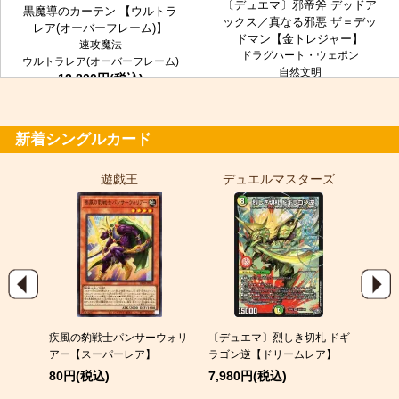
〔デュエマ〕邪帝斧 デッドア
黒魔導のカーテン 【ウルトラ
ックス／真なる邪悪 ザ＝デッ
レア(オーバーフレーム)】
ドマン【金トレジャー】
速攻魔法
ドラグハート・ウェポン
ウルトラレア(オーバーフレーム)
自然文明
12,800円(税込)
金トレジャー
7,980円(税込)
新着シングルカード
遊戯王
デュエルマスターズ
ポ
9)
疾風の豹戦士パンサーウォリ
〔デュエマ〕烈しき切札 ドギ
メガゲ
パラレ
アー【スーパーレア】
ラゴン逆【ドリームレア】
380
80円(税込)
7,980円(税込)