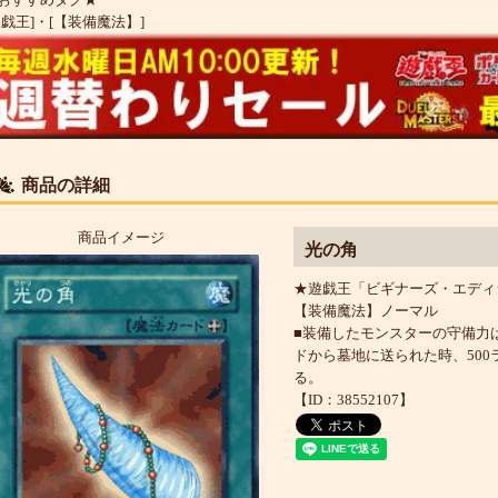
遊戯王]
・
[【装備魔法】]
商品の詳細
商品イメージ
光の角
★遊戯王「ビギナーズ・エディション
【装備魔法】ノーマル
■装備したモンスターの守備力
ドから墓地に送られた時、500
る。
【ID：38552107】