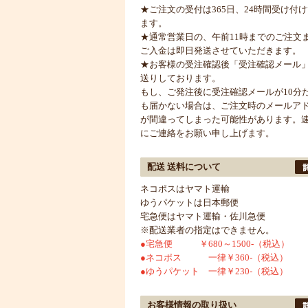
★ご注文の受付は365日、24時間受け付
ます。
★通常営業日の、午前11時までのご注文
ご入金は即日発送させていただきます。
★お客様の受注確認後「受注確認メール
送りしております。
もし、ご発注後に受注確認メールが10分
も届かない場合は、ご注文時のメールア
が間違ってしまった可能性があります。
にご連絡をお願い申し上げます。
配送 送料について
ネコポスはヤマト運輸
ゆうパケットは日本郵便
宅急便はヤマト運輸・佐川急便
※配送業者の指定はできません。
●宅急便 ￥680～1500-（税込）
●ネコポス 一律￥360-（税込）
●ゆうパケット 一律￥230-（税込）
お客様情報の取り扱い