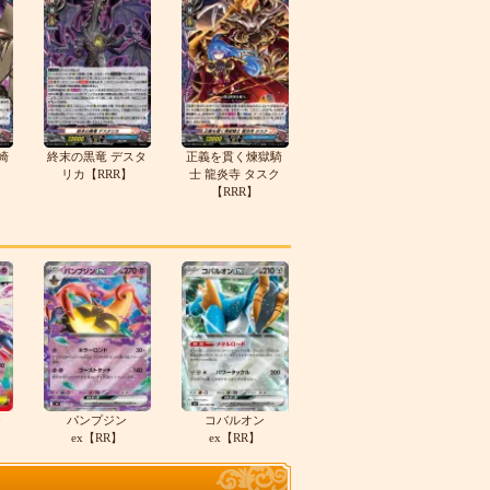
崎
終末の黒竜 デスタ
正義を貫く煉獄騎
リカ【RRR】
士 龍炎寺 タスク
【RRR】
テ
パンプジン
コバルオン
ex【RR】
ex【RR】