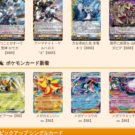
つことがすべて
アーマナイト・ケ
力を求めた先 氷竜
相手に絶望を 山
荒神 ロウガ
ルベロス
キリ【RRR】
ダビデ【RRR】
【RRR】
“A”【RRR】
ポケモンカード新着
ピアーex【RR】
メガカエンジシ
メガゲッコウガ
メガフラエッ
ex【RR】
ex【RR】
ex【RR】
ピックアップ シングルカード