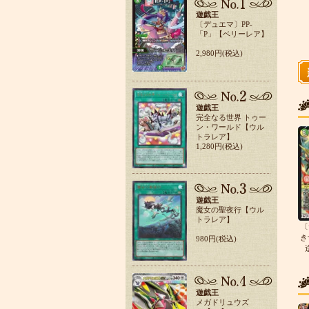
遊戯王
〔デュエマ〕PP-
「P」【ベリーレア】
2,980円(税込)
遊戯王
完全なる世界 トゥー
ン・ワールド【ウル
トラレア】
1,280円(税込)
遊戯王
魔女の聖夜行【ウル
トラレア】
〔
き
980円(税込)
遊戯王
メガドリュウズ