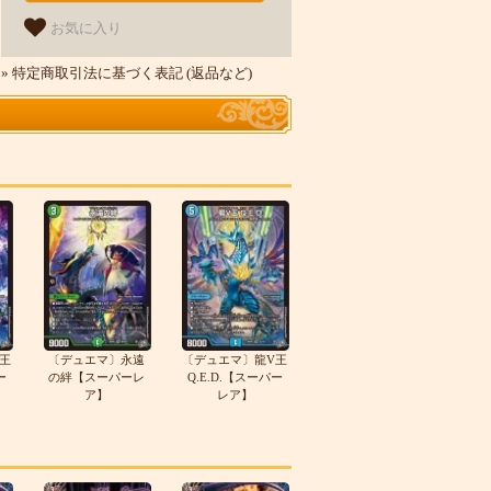
お気に入り
» 特定商取引法に基づく表記 (返品など)
王
〔デュエマ〕永遠
〔デュエマ〕龍V王
ー
の絆【スーパーレ
Q.E.D.【スーパー
ア】
レア】