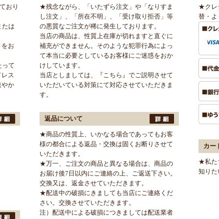
けており
★残念ながら、「いたずら注文」や「なりすま
★クレ
し注文」、「所在不明」、「受け取り拒否」等
替・よ
または
の悪質なご注文が稀に発生しております。
当店の商品は、性質上在庫が切れますと直ぐに
」をお
補充ができません。そのような犯罪行為によっ
て本当に必要としているお客様にご迷惑をおか
たって
けしています。
ドレス
当店としましては、
『こちら』
でご説明させて
速やか
いただいている対策にて対応させていただきま
す。
返品について
★商品の性質上、いかなる場合であってもお客
様の都合による返品・交換は固くお断りさせて
カー
いただきます。
★私た
★万一、ご注文の商品と異なる場合は、商品の
知りた
お届け後7日以内にご連絡の上、ご返送下さい。
交換又は、返金させていただきます。
★配送中の破損にきましても当店にご連絡くだ
さい。交換させていただきます。
注）配送中による破損につきましては配送業者