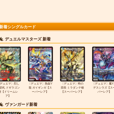
新着シングルカード
デュエルマスターズ 新着
デュエマ〕烈し
〔デュエマ〕熱血V
〔デュエマ〕時の
〔デュエマ〕魔V
切札 ドギラゴン
龍 ガイギンガ【ス
団長 ミラダンテ槍
デスシラズ【ス
逆【ドリームレ
ーパーレア】
【スーパーレア】
パーレア】
ア】
ヴァンガード新着