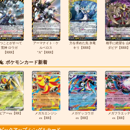
つことがすべて
アーマナイト・ケ
力を求めた先 氷竜
相手に絶望を 山
荒神 ロウガ
ルベロス
キリ【RRR】
ダビデ【RRR】
【RRR】
“A”【RRR】
ポケモンカード新着
ピアーex【RR】
メガカエンジシ
メガゲッコウガ
メガフラエッ
ex【RR】
ex【RR】
ex【RR】
ピックアップ シングルカード