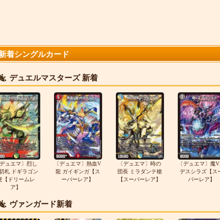
新着シングルカード
デュエルマスターズ 新着
デュエマ〕烈し
〔デュエマ〕熱血V
〔デュエマ〕時の
〔デュエマ〕魔V
切札 ドギラゴン
龍 ガイギンガ【ス
団長 ミラダンテ槍
デスシラズ【ス
逆【ドリームレ
ーパーレア】
【スーパーレア】
パーレア】
ア】
ヴァンガード新着