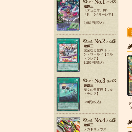
遊戯王
〔デュエマ〕PP-
「P」【ベリーレア】
2,980円(税込)
遊戯王
完全なる世界 トゥー
ン・ワールド【ウル
トラレア】
1,280円(税込)
遊戯王
魔女の聖夜行【ウル
トラレア】
〔
980円(税込)
き
遊戯王
メガドリュウズ