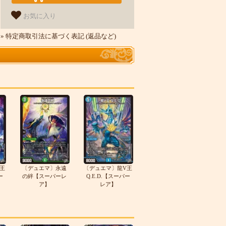
お気に入り
» 特定商取引法に基づく表記 (返品など)
王
〔デュエマ〕永遠
〔デュエマ〕龍V王
ー
の絆【スーパーレ
Q.E.D.【スーパー
ア】
レア】