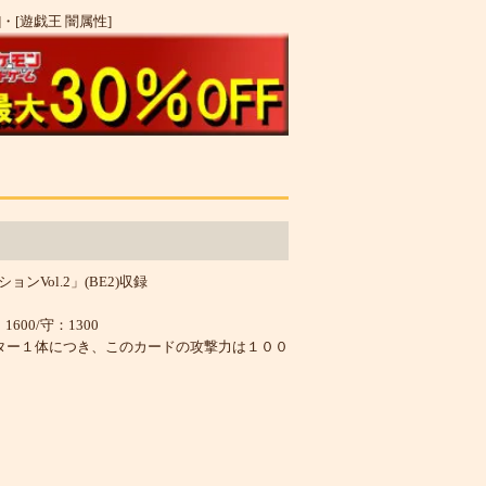
]
・
[遊戯王 闇属性]
Vol.2」(BE2)収録
600/守：1300
ター１体につき、このカードの攻撃力は１００