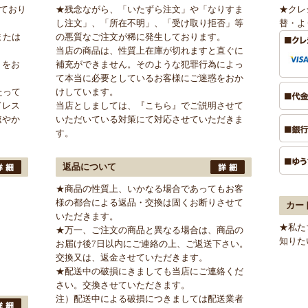
けており
★残念ながら、「いたずら注文」や「なりすま
★クレ
し注文」、「所在不明」、「受け取り拒否」等
替・よ
または
の悪質なご注文が稀に発生しております。
当店の商品は、性質上在庫が切れますと直ぐに
」をお
補充ができません。そのような犯罪行為によっ
て本当に必要としているお客様にご迷惑をおか
たって
けしています。
ドレス
当店としましては、
『こちら』
でご説明させて
速やか
いただいている対策にて対応させていただきま
す。
返品について
★商品の性質上、いかなる場合であってもお客
様の都合による返品・交換は固くお断りさせて
カー
いただきます。
★私た
★万一、ご注文の商品と異なる場合は、商品の
知りた
お届け後7日以内にご連絡の上、ご返送下さい。
交換又は、返金させていただきます。
★配送中の破損にきましても当店にご連絡くだ
さい。交換させていただきます。
注）配送中による破損につきましては配送業者