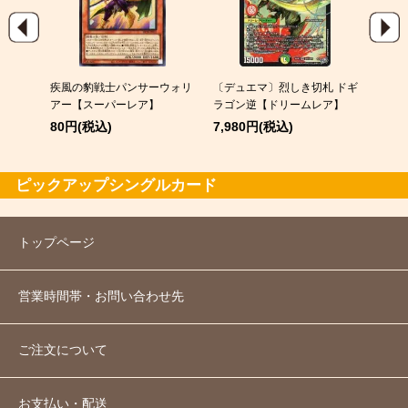
EX
疾風の豹戦士パンサーウォリ
〔デュエマ〕烈しき切札 ドギ
スピア
アー【スーパーレア】
ラゴン逆【ドリームレア】
120
80円(税込)
7,980円(税込)
ピックアップシングルカード
トップページ
営業時間帯・お問い合わせ先
ご注文について
お支払い・配送