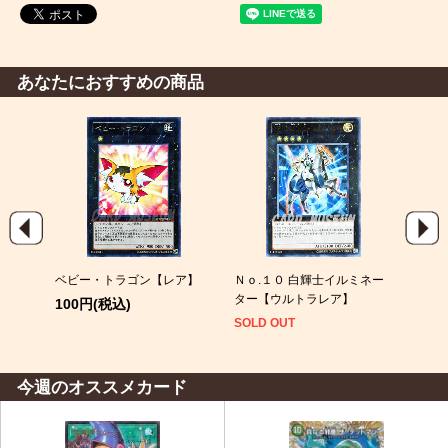
あなたにおすすめの商品
ミネー
ベビー・トラゴン【レア】
Ｎｏ.１０ 白輝士イルミネー
ベビ
ター【ウルトラレア】
100円(税込)
100
SOLD OUT
今週のオススメカード