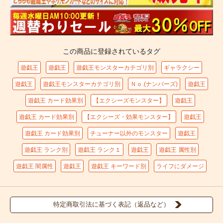
この商品に登録されているタグ
遊戯王
遊戯王
遊戯王モンスターカテゴリ別
ギャラクシー
遊戯王
遊戯王モンスターカテゴリ別
Ｎｏ.(ナンバーズ)
遊戯王
遊戯王 カード効果別
【エクシーズモンスター】
遊戯王
遊戯王 カード効果別
【エクシーズ・効果モンスター】
遊戯王
遊戯王 カード効果別
チューナー以外のモンスター
遊戯王
遊戯王 ランク別
遊戯王 ランク１
遊戯王
遊戯王 属性別
遊戯王 闇属性
遊戯王
遊戯王 キーワード別
ライフにダメージ
特定商取引法に基づく表記（返品など）