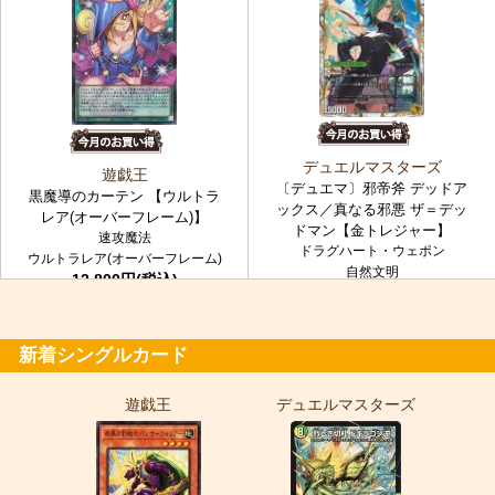
デュエルマスターズ
遊戯王
〔デュエマ〕邪帝斧 デッドア
黒魔導のカーテン 【ウルトラ
ックス／真なる邪悪 ザ＝デッ
レア(オーバーフレーム)】
ドマン【金トレジャー】
速攻魔法
ドラグハート・ウェポン
ウルトラレア(オーバーフレーム)
自然文明
12,800円(税込)
金トレジャー
7,980円(税込)
新着シングルカード
遊戯王
デュエルマスターズ
ポ