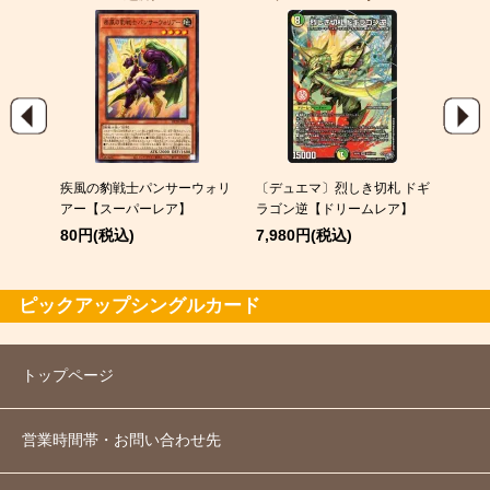
004)
疾風の豹戦士パンサーウォリ
〔デュエマ〕烈しき切札 ドギ
メガカ
レア】
アー【スーパーレア】
ラゴン逆【ドリームレア】
60円
80円(税込)
7,980円(税込)
ピックアップシングルカード
トップページ
営業時間帯・お問い合わせ先