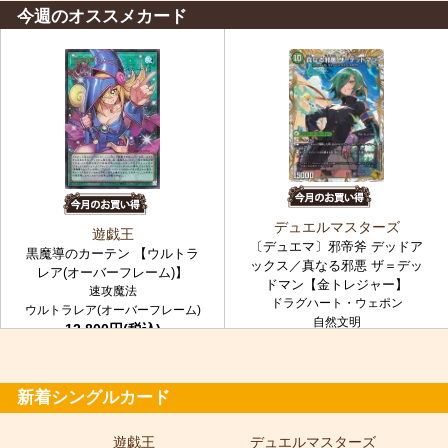
今週のオススメカード
デュエルマスターズ
遊戯王
〔デュエマ〕邪帝斧 デッドア
黒魔導のカーテン 【ウルトラ
ックス／真なる邪悪 ザ＝デッ
レア(オーバーフレーム)】
ドマン【金トレジャー】
速攻魔法
ドラグハート・ウェポン
ウルトラレア(オーバーフレーム)
自然文明
12,800円(税込)
金トレジャー
7,980円(税込)
新着シングルカード
遊戯王
デュエルマスターズ
ポ