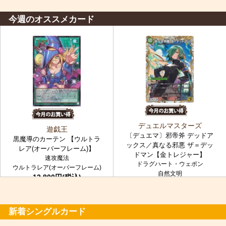
今週のオススメカード
デュエルマスターズ
遊戯王
〔デュエマ〕邪帝斧 デッドア
黒魔導のカーテン 【ウルトラ
ックス／真なる邪悪 ザ＝デッ
レア(オーバーフレーム)】
ドマン【金トレジャー】
速攻魔法
ドラグハート・ウェポン
ウルトラレア(オーバーフレーム)
自然文明
12,800円(税込)
金トレジャー
7,980円(税込)
新着シングルカード