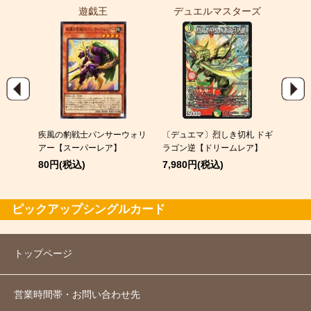
遊戯王
デュエルマスターズ
ポ
EX
疾風の豹戦士パンサーウォリ
〔デュエマ〕烈しき切札 ドギ
スピア
アー【スーパーレア】
ラゴン逆【ドリームレア】
120
80円(税込)
7,980円(税込)
ピックアップシングルカード
トップページ
営業時間帯・お問い合わせ先