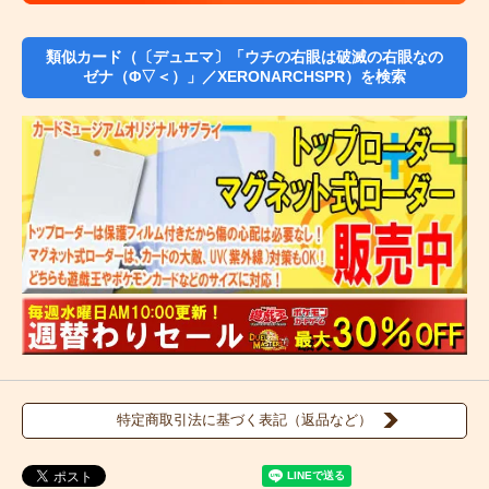
類似カード（〔デュエマ〕「ウチの右眼は破滅の右眼なの
ゼナ（Φ▽＜）」／XERONARCHSPR）を検索
特定商取引法に基づく表記（返品など）