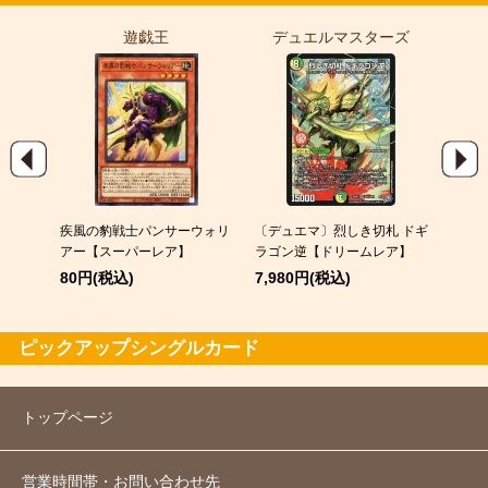
遊戯王
デュエルマスターズ
ポ
EX
疾風の豹戦士パンサーウォリ
〔デュエマ〕烈しき切札 ドギ
スピア
アー【スーパーレア】
ラゴン逆【ドリームレア】
120
80円(税込)
7,980円(税込)
ピックアップシングルカード
トップページ
営業時間帯・お問い合わせ先