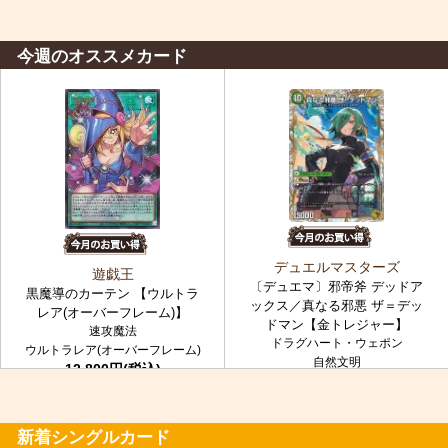
今週のオススメカード
デュエルマスターズ
遊戯王
〔デュエマ〕邪帝斧 デッドア
黒魔導のカーテン 【ウルトラ
ックス／真なる邪悪 ザ＝デッ
レア(オーバーフレーム)】
ドマン【金トレジャー】
速攻魔法
ドラグハート・ウェポン
ウルトラレア(オーバーフレーム)
自然文明
12,800円(税込)
金トレジャー
7,980円(税込)
新着シングルカード