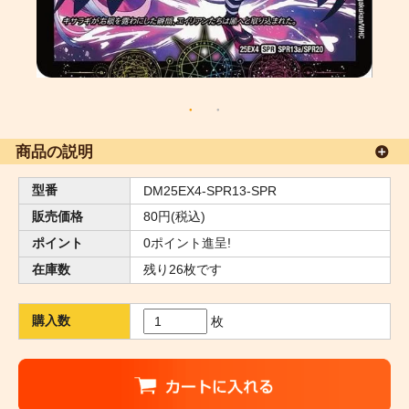
商品の説明
型番
DM25EX4-SPR13-SPR
販売価格
80円(税込)
ポイント
0ポイント進呈!
在庫数
残り26枚です
購入数
枚