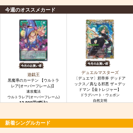
今週のオススメカード
デュエルマスターズ
遊戯王
〔デュエマ〕邪帝斧 デッドア
黒魔導のカーテン 【ウルトラ
ックス／真なる邪悪 ザ＝デッ
レア(オーバーフレーム)】
ドマン【金トレジャー】
速攻魔法
ドラグハート・ウェポン
ウルトラレア(オーバーフレーム)
自然文明
12,800円(税込)
金トレジャー
7,980円(税込)
新着シングルカード