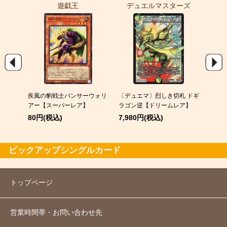
遊戯王
デュエルマスターズ
ポ
EX
疾風の豹戦士パンサーウォリ
〔デュエマ〕烈しき切札 ドギ
スピア
アー【スーパーレア】
ラゴン逆【ドリームレア】
120
80円(税込)
7,980円(税込)
ピックアップシングルカード
トップページ
営業時間帯・お問い合わせ先