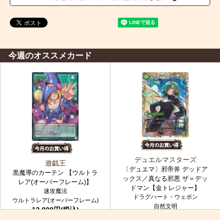
今週のオススメカード
デュエルマスターズ
遊戯王
〔デュエマ〕邪帝斧 デッドア
黒魔導のカーテン 【ウルトラ
ックス／真なる邪悪 ザ＝デッ
レア(オーバーフレーム)】
ドマン【金トレジャー】
速攻魔法
ドラグハート・ウェポン
ウルトラレア(オーバーフレーム)
自然文明
12,800円(税込)
金トレジャー