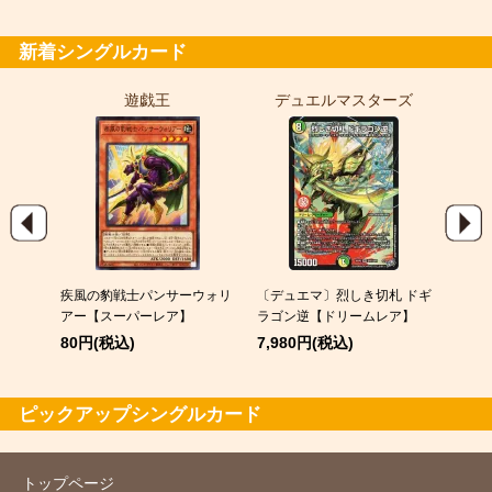
7,980円(税込)
新着シングルカード
遊戯王
デュエルマスターズ
ポ
EX
疾風の豹戦士パンサーウォリ
〔デュエマ〕烈しき切札 ドギ
スピア
アー【スーパーレア】
ラゴン逆【ドリームレア】
120
80円(税込)
7,980円(税込)
ピックアップシングルカード
トップページ