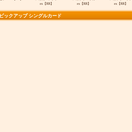
ex【RR】
ex【RR】
ex【RR】
ピックアップ シングルカード