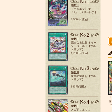
遊戯王
〔デュエマ〕PP-
「P」【ベリーレア】
2,980円(税込)
遊戯王
完全なる世界 トゥー
ン・ワールド【ウル
トラレア】
1,280円(税込)
遊戯王
魔女の聖夜行【ウル
トラレア】
980円(税込)
〔
き
遊戯王
メガドリュウズ