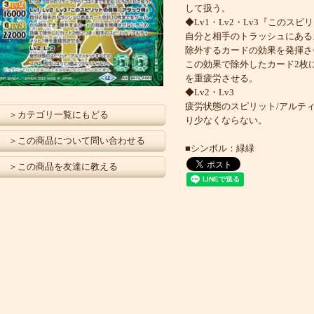
して扱う。
◆Lv1・Lv2・Lv3『このス
自分と相手のトラッシュにある
除外するカードの効果を発揮さ
この効果で除外したカード2枚
を重疲労させる。
◆Lv2・Lv3
疲労状態のスピリット/アルテ
＞カテゴリ一覧にもどる
り少なくならない。
＞この商品について問い合わせる
■シンボル：緑緑
＞この商品を友達に教える