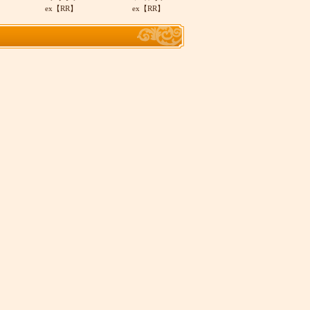
ex【RR】
ex【RR】