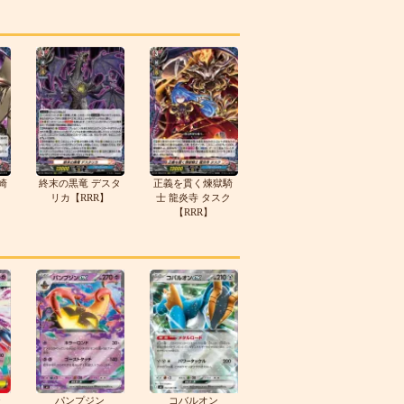
崎
終末の黒竜 デスタ
正義を貫く煉獄騎
リカ【RRR】
士 龍炎寺 タスク
【RRR】
テ
パンプジン
コバルオン