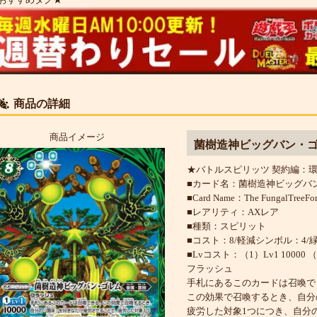
商品の詳細
商品イメージ
菌樹造神ビッグバン・ゴ
★バトルスピリッツ 契約編：環 
■カード名：菌樹造神ビッグバ
■Card Name：The FungalTreeForg
■レアリティ：AXレア
■種類：スピリット
■コスト：8/軽減シンボル：4/
■Lvコスト：（1）Lv1 10000 （3）
フラッシュ
手札にあるこのカードは召喚で
この効果で召喚するとき、自分
疲労した対象1つにつき、自分