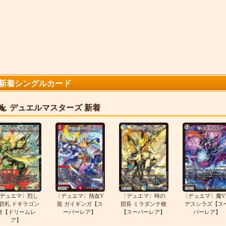
新着シングルカード
デュエルマスターズ 新着
デュエマ〕烈し
〔デュエマ〕熱血V
〔デュエマ〕時の
〔デュエマ〕魔V
切札 ドギラゴン
龍 ガイギンガ【ス
団長 ミラダンテ槍
デスシラズ【ス
逆【ドリームレ
ーパーレア】
【スーパーレア】
パーレア】
ア】