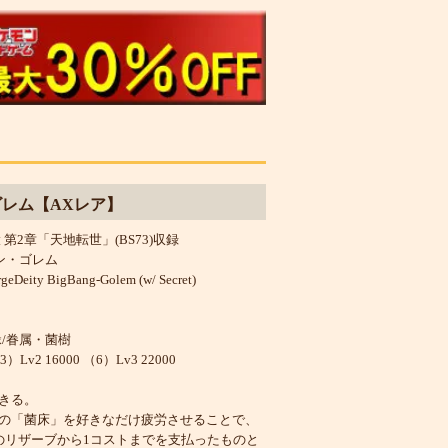
レム【AXレア】
第2章「天地転世」(BS73)収録
ン・ゴレム
eDeity BigBang-Golem (w/ Secret)
緑/眷属・菌樹
Lv2 16000 （6）Lv3 22000
きる。
の「菌床」を好きなだけ疲労させることで、
のリザーブから1コストまでを支払ったものと