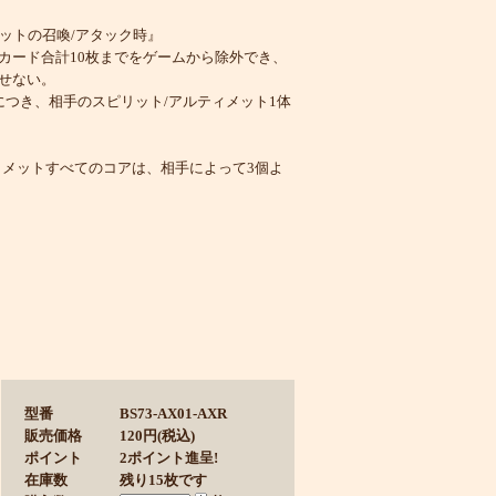
ピリットの召喚/アタック時』
カード合計10枚までをゲームから除外でき、
せない。
につき、相手のスピリット/アルティメット1体
ィメットすべてのコアは、相手によって3個よ
型番
BS73-AX01-AXR
販売価格
120円(税込)
ポイント
2ポイント進呈!
在庫数
残り15枚です