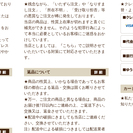
けており
★残念ながら、「いたずら注文」や「なりすま
★クレ
し注文」、「所在不明」、「受け取り拒否」等
替・よ
または
の悪質なご注文が稀に発生しております。
当店の商品は、性質上在庫が切れますと直ぐに
」をお
補充ができません。そのような犯罪行為によっ
て本当に必要としているお客様にご迷惑をおか
たって
けしています。
ドレス
当店としましては、
『こちら』
でご説明させて
速やか
いただいている対策にて対応させていただきま
す。
返品について
★商品の性質上、いかなる場合であってもお客
様の都合による返品・交換は固くお断りさせて
カー
いただきます。
★私た
★万一、ご注文の商品と異なる場合は、商品の
知りた
お届け後7日以内にご連絡の上、ご返送下さい。
交換又は、返金させていただきます。
★配送中の破損にきましても当店にご連絡くだ
さい。交換させていただきます。
注）配送中による破損につきましては配送業者