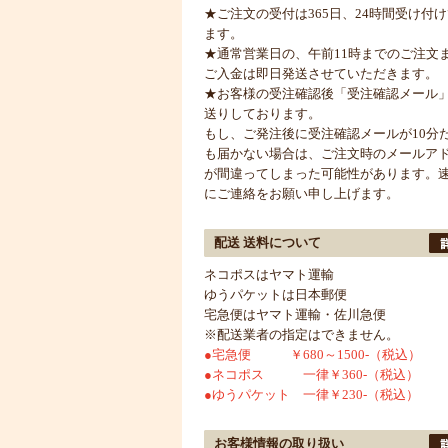
★ご注文の受付は365日、24時間受け付
ます。
★通常営業日の、午前11時までのご注文
ご入金は即日発送させていただきます。
★お客様の受注確認後「受注確認メール
送りしております。
もし、ご発注後に受注確認メールが10分
も届かない場合は、ご注文時のメールア
が間違ってしまった可能性があります。
にご連絡をお願い申し上げます。
配送 送料について
ネコポスはヤマト運輸
ゆうパケットは日本郵便
宅急便はヤマト運輸・佐川急便
※配送業者の指定はできません。
●宅急便 ￥680～1500-（税込）
●ネコポス 一律￥360-（税込）
●ゆうパケット 一律￥230-（税込）
お客様情報の取り扱い