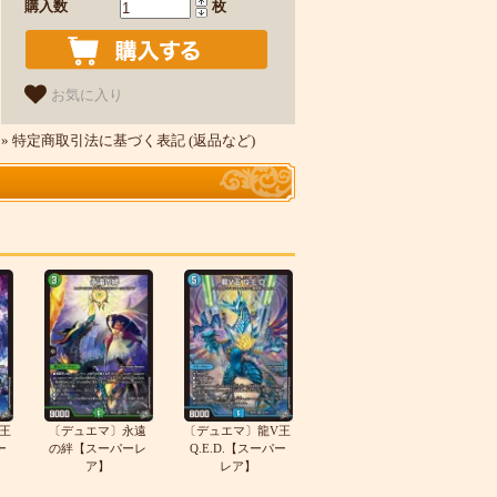
購入数
枚
お気に入り
» 特定商取引法に基づく表記 (返品など)
王
〔デュエマ〕永遠
〔デュエマ〕龍V王
ー
の絆【スーパーレ
Q.E.D.【スーパー
ア】
レア】