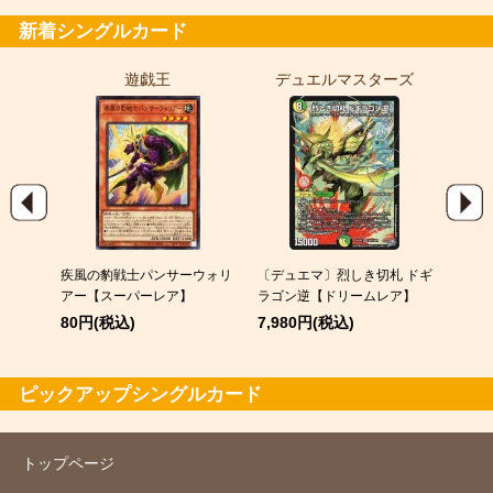
新着シングルカード
遊戯王
デュエルマスターズ
ポ
EX
疾風の豹戦士パンサーウォリ
〔デュエマ〕烈しき切札 ドギ
スピア
アー【スーパーレア】
ラゴン逆【ドリームレア】
120
80円(税込)
7,980円(税込)
ピックアップシングルカード
トップページ