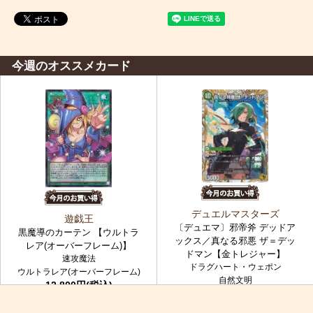
今週のオススメカード
デュエルマスターズ
遊戯王
〔デュエマ〕邪帝斧 デッドア
黒魔導のカーテン 【ウルトラ
ックス／真なる邪悪 ザ＝デッ
レア(オーバーフレーム)】
ドマン【金トレジャー】
速攻魔法
ドラグハート・ウェポン
ウルトラレア(オーバーフレーム)
自然文明
12,800円(税込)
金トレジャー
7,980円(税込)