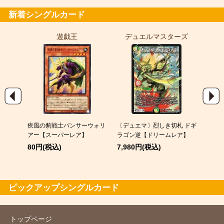
新着シングルカード
遊戯王
デュエルマスターズ
ポ
9)
疾風の豹戦士パンサーウォリ
〔デュエマ〕烈しき切札 ドギ
メガゲ
パラレ
アー【スーパーレア】
ラゴン逆【ドリームレア】
380
80円(税込)
7,980円(税込)
ピックアップシングルカード
トップページ