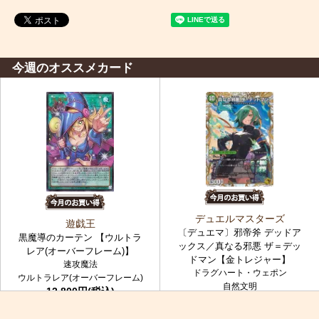
今週のオススメカード
デュエルマスターズ
遊戯王
〔デュエマ〕邪帝斧 デッドア
黒魔導のカーテン 【ウルトラ
ックス／真なる邪悪 ザ＝デッ
レア(オーバーフレーム)】
ドマン【金トレジャー】
速攻魔法
ドラグハート・ウェポン
ウルトラレア(オーバーフレーム)
自然文明
12,800円(税込)
金トレジャー
7,980円(税込)