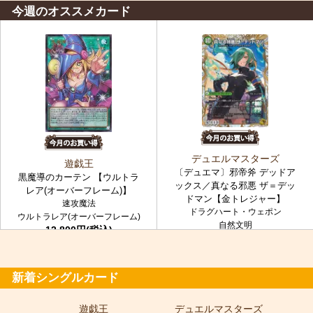
今週のオススメカード
デュエルマスターズ
遊戯王
〔デュエマ〕邪帝斧 デッドア
黒魔導のカーテン 【ウルトラ
ックス／真なる邪悪 ザ＝デッ
レア(オーバーフレーム)】
ドマン【金トレジャー】
速攻魔法
ドラグハート・ウェポン
ウルトラレア(オーバーフレーム)
自然文明
12,800円(税込)
金トレジャー
7,980円(税込)
新着シングルカード
遊戯王
デュエルマスターズ
ポ