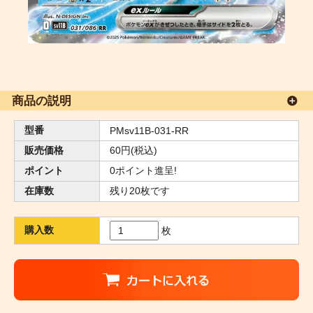
商品の説明
型番
PMsv11B-031-RR
販売価格
60円(税込)
ポイント
0ポイント進呈!
在庫数
残り20枚です
購入数
枚