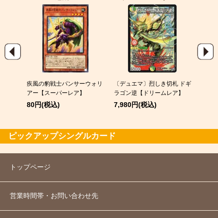
004)
疾風の豹戦士パンサーウォリ
〔デュエマ〕烈しき切札 ドギ
メガカ
レア】
アー【スーパーレア】
ラゴン逆【ドリームレア】
60円
80円(税込)
7,980円(税込)
ピックアップシングルカード
トップページ
営業時間帯・お問い合わせ先