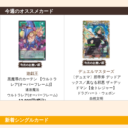
今週のオススメカード
デュエルマスターズ
遊戯王
〔デュエマ〕邪帝斧 デッドア
黒魔導のカーテン 【ウルトラ
ックス／真なる邪悪 ザ＝デッ
レア(オーバーフレーム)】
ドマン【金トレジャー】
速攻魔法
ドラグハート・ウェポン
ウルトラレア(オーバーフレーム)
自然文明
12,800円(税込)
金トレジャー
7,980円(税込)
新着シングルカード