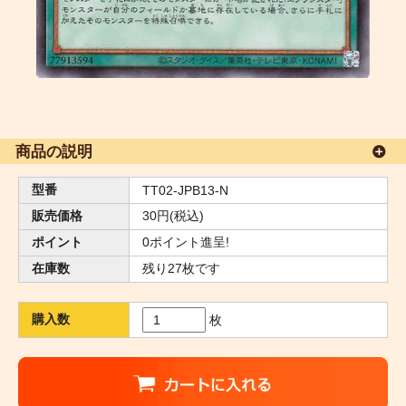
商品の説明
型番
TT02-JPB13-N
販売価格
30円(税込)
ポイント
0ポイント進呈!
在庫数
残り27枚です
購入数
枚