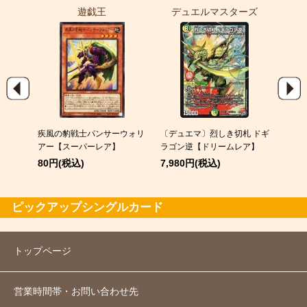
遊戯王
デュエルマスターズ
ポ
EX
疾風の豹戦士パンサーウォリ
〔デュエマ〕烈しき切札 ドギ
スピア
アー【スーパーレア】
ラゴン逆【ドリームレア】
120
80円(税込)
7,980円(税込)
ピックアップシングルカード
トップページ
営業時間帯・お問い合わせ先