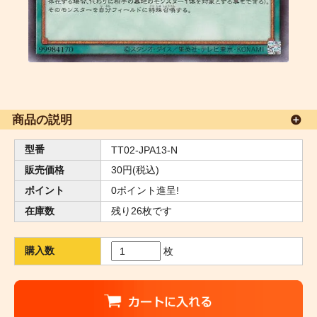
商品の説明
型番
TT02-JPA13-N
販売価格
30円(税込)
ポイント
0ポイント進呈!
在庫数
残り26枚です
購入数
枚