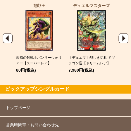
遊戯王
デュエルマスターズ
ポ
EX
疾風の豹戦士パンサーウォリ
〔デュエマ〕烈しき切札 ドギ
スピア
アー【スーパーレア】
ラゴン逆【ドリームレア】
120
80円(税込)
7,980円(税込)
ピックアップシングルカード
トップページ
営業時間帯・お問い合わせ先