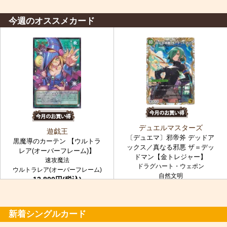
今週のオススメカード
デュエルマスターズ
遊戯王
〔デュエマ〕邪帝斧 デッドア
黒魔導のカーテン 【ウルトラ
ックス／真なる邪悪 ザ＝デッ
レア(オーバーフレーム)】
ドマン【金トレジャー】
速攻魔法
ドラグハート・ウェポン
ウルトラレア(オーバーフレーム)
自然文明
12,800円(税込)
金トレジャー
7,980円(税込)
新着シングルカード