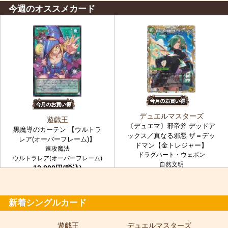
今週のオススメカード
デュエルマスターズ
遊戯王
〔デュエマ〕邪帝斧 デッドア
黒魔導のカーテン 【ウルトラ
ックス／真なる邪悪 ザ＝デッ
レア(オーバーフレーム)】
ドマン【金トレジャー】
速攻魔法
ドラグハート・ウェポン
ウルトラレア(オーバーフレーム)
自然文明
12,800円(税込)
金トレジャー
7,980円(税込)
新着シングルカード
遊戯王
デュエルマスターズ
ポ