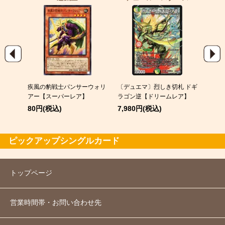
EX
疾風の豹戦士パンサーウォリ
〔デュエマ〕烈しき切札 ドギ
スピア
アー【スーパーレア】
ラゴン逆【ドリームレア】
120
80円(税込)
7,980円(税込)
ピックアップシングルカード
トップページ
営業時間帯・お問い合わせ先