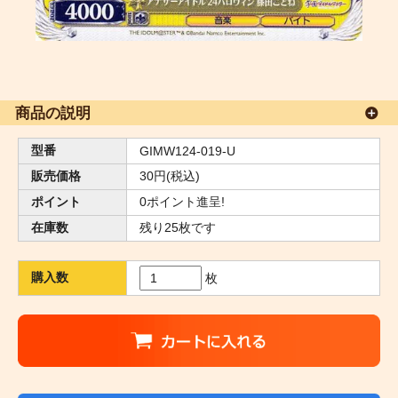
商品の説明
型番
GIMW124-019-U
販売価格
30円(税込)
ポイント
0ポイント進呈!
在庫数
残り25枚です
購入数
枚