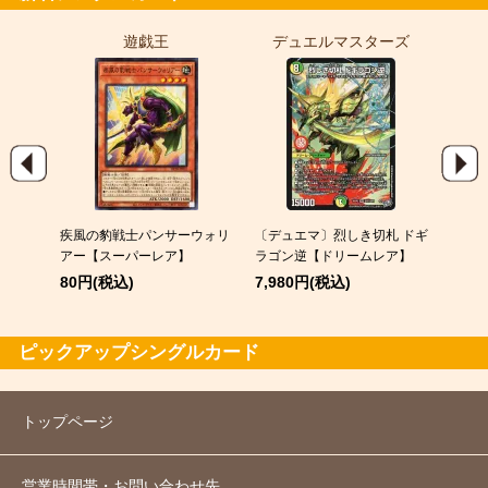
遊戯王
デュエルマスターズ
ポ
EX
疾風の豹戦士パンサーウォリ
〔デュエマ〕烈しき切札 ドギ
スピア
アー【スーパーレア】
ラゴン逆【ドリームレア】
120
80円(税込)
7,980円(税込)
ピックアップシングルカード
トップページ
営業時間帯・お問い合わせ先