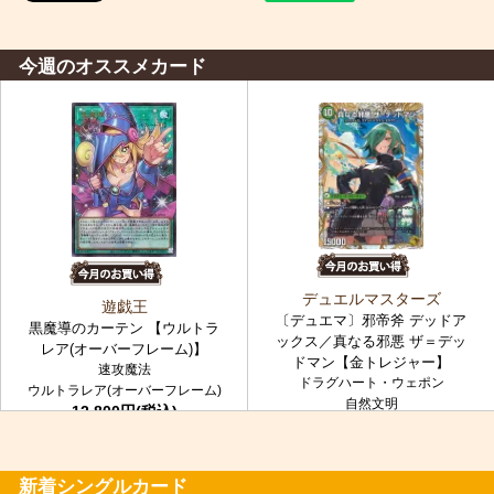
今週のオススメカード
デュエルマスターズ
遊戯王
〔デュエマ〕邪帝斧 デッドア
黒魔導のカーテン 【ウルトラ
ックス／真なる邪悪 ザ＝デッ
レア(オーバーフレーム)】
ドマン【金トレジャー】
速攻魔法
ドラグハート・ウェポン
ウルトラレア(オーバーフレーム)
自然文明
12,800円(税込)
金トレジャー
7,980円(税込)
新着シングルカード