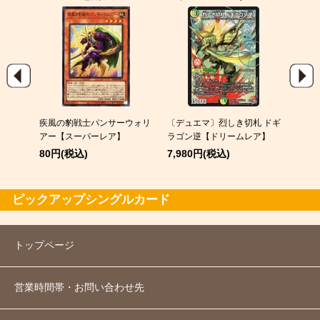
EX
疾風の豹戦士パンサーウォリ
〔デュエマ〕烈しき切札 ドギ
スピア
アー【スーパーレア】
ラゴン逆【ドリームレア】
120
80円(税込)
7,980円(税込)
ピックアップシングルカード
トップページ
営業時間帯・お問い合わせ先