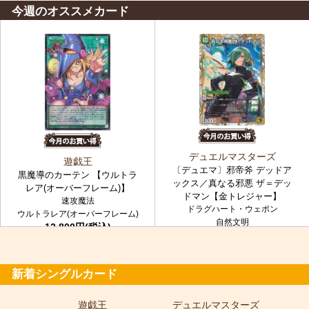
今週のオススメカード
デュエルマスターズ
遊戯王
〔デュエマ〕邪帝斧 デッドア
黒魔導のカーテン 【ウルトラ
ックス／真なる邪悪 ザ＝デッ
レア(オーバーフレーム)】
ドマン【金トレジャー】
速攻魔法
ドラグハート・ウェポン
ウルトラレア(オーバーフレーム)
自然文明
12,800円(税込)
金トレジャー
7,980円(税込)
新着シングルカード
遊戯王
デュエルマスターズ
ポ