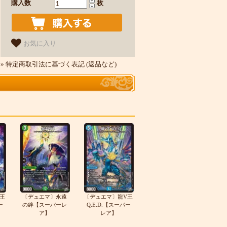
購入数
枚
お気に入り
» 特定商取引法に基づく表記 (返品など)
王
〔デュエマ〕永遠
〔デュエマ〕龍V王
ー
の絆【スーパーレ
Q.E.D.【スーパー
ア】
レア】