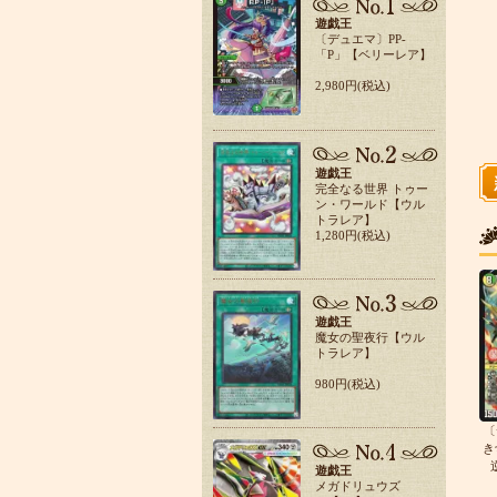
遊戯王
〔デュエマ〕PP-
「P」【ベリーレア】
2,980円(税込)
遊戯王
完全なる世界 トゥー
ン・ワールド【ウル
トラレア】
1,280円(税込)
遊戯王
魔女の聖夜行【ウル
トラレア】
980円(税込)
〔
き
遊戯王
メガドリュウズ