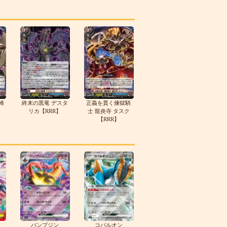
崎
終末の黒竜 デスタ
正義を貫く煉獄騎
リカ【RRR】
士 龍炎寺 タスク
【RRR】
テ
パンプジン
コバルオン