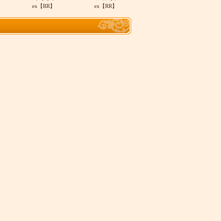
ex【RR】
ex【RR】