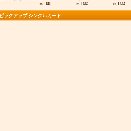
ex【RR】
ex【RR】
ex【RR】
ピックアップ シングルカード