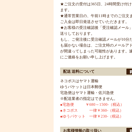
★ご注文の受付は365日、24時間受け付
ます。
★通常営業日の、午前11時までのご注文
ご入金は即日発送させていただきます。
★お客様の受注確認後「受注確認メール
送りしております。
もし、ご発注後に受注確認メールが10分
も届かない場合は、ご注文時のメールア
が間違ってしまった可能性があります。
にご連絡をお願い申し上げます。
配送 送料について
ネコポスはヤマト運輸
ゆうパケットは日本郵便
宅急便はヤマト運輸・佐川急便
※配送業者の指定はできません。
●宅急便 ￥680～1500-（税込）
●ネコポス 一律￥360-（税込）
●ゆうパケット 一律￥230-（税込）
お客様情報の取り扱い