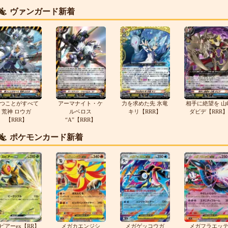
ヴァンガード新着
つことがすべて
アーマナイト・ケ
力を求めた先 氷竜
相手に絶望を 山
荒神 ロウガ
ルベロス
キリ【RRR】
ダビデ【RRR】
【RRR】
“A”【RRR】
ポケモンカード新着
ピアーex【RR】
メガカエンジシ
メガゲッコウガ
メガフラエッ