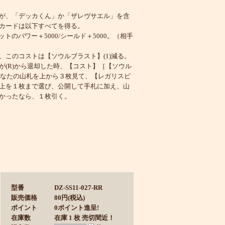
が、「デッカくん」か「ザレヴサエル」を含
カードは以下すべてを得る。
ニットのパワー＋5000/シールド＋5000。（相手
、このコストは【ソウルブラスト】(1)減る。
が(R)から退却した時、【コスト】［【ソウル
、あなたの山札を上から３枚見て、【レガリスピ
上を１枚まで選び、公開して手札に加え、山
かったなら、１枚引く。
型番
DZ-SS11-027-RR
販売価格
80円(税込)
ポイント
0ポイント進呈!
在庫数
在庫 1 枚 売切間近！