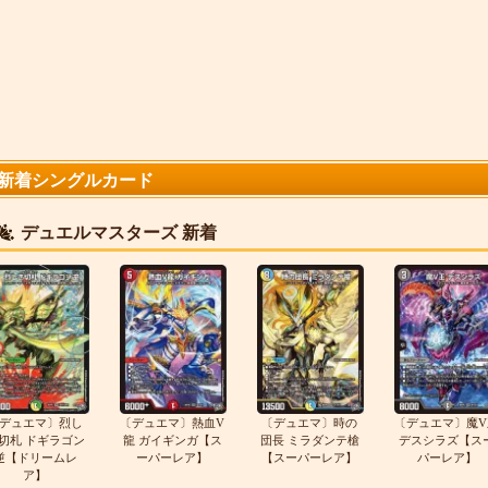
新着シングルカード
デュエルマスターズ 新着
デュエマ〕烈し
〔デュエマ〕熱血V
〔デュエマ〕時の
〔デュエマ〕魔V
切札 ドギラゴン
龍 ガイギンガ【ス
団長 ミラダンテ槍
デスシラズ【ス
逆【ドリームレ
ーパーレア】
【スーパーレア】
パーレア】
ア】