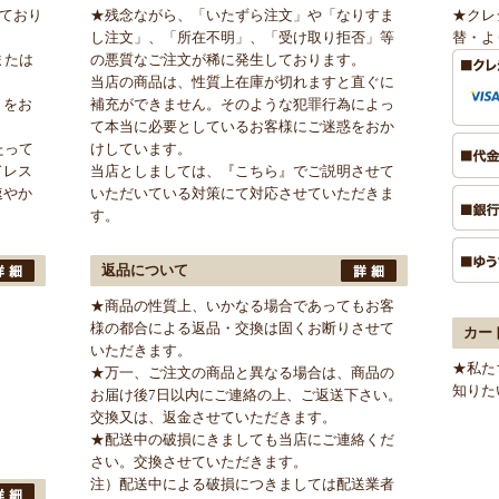
けており
★残念ながら、「いたずら注文」や「なりすま
★クレ
し注文」、「所在不明」、「受け取り拒否」等
替・よ
または
の悪質なご注文が稀に発生しております。
当店の商品は、性質上在庫が切れますと直ぐに
」をお
補充ができません。そのような犯罪行為によっ
て本当に必要としているお客様にご迷惑をおか
たって
けしています。
ドレス
当店としましては、
『こちら』
でご説明させて
速やか
いただいている対策にて対応させていただきま
す。
返品について
★商品の性質上、いかなる場合であってもお客
様の都合による返品・交換は固くお断りさせて
カー
いただきます。
★私た
★万一、ご注文の商品と異なる場合は、商品の
知りた
お届け後7日以内にご連絡の上、ご返送下さい。
交換又は、返金させていただきます。
★配送中の破損にきましても当店にご連絡くだ
さい。交換させていただきます。
注）配送中による破損につきましては配送業者