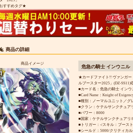
おすすめタグ★
商品の詳細
商品イメージ
危急の騎士 インウニル
★カードファイト!! ヴァンガー
ルブースター2025」(DZ-SS11)
■カード名：危急の騎士 インウ
■Card Name：Knight of Exigenc
■種別：ノーマルユニット／グ
■クラン：ケテルサンクチュア
■パワー：8000
■国家：ケテルサンクチュアリ
■トリガー：-/スキル：ブース
■シールド：5000/クリティカル