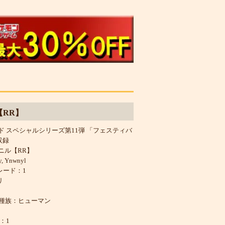
【RR】
ド スペシャルシリーズ第11弾 「フェスティバ
収録
ニル【RR】
y, Ynwnyl
レード：1
リ
/種族：ヒューマン
ト
：1