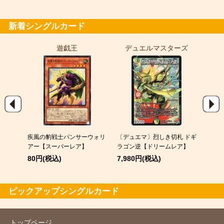
7,980円(税込)
新着シングルカード
遊戯王
デュエルマスターズ
ポ
EX
疾風の豹戦士パンサーウォリ
〔デュエマ〕烈しき切札 ドギ
スピア
アー【スーパーレア】
ラゴン逆【ドリームレア】
120
80円(税込)
7,980円(税込)
ピックアップシングルカード
トップページ