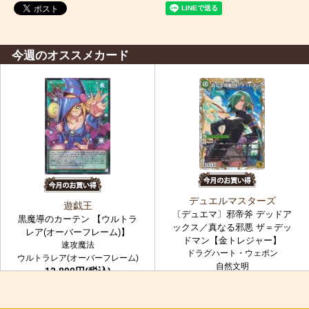
今週のオススメカード
デュエルマスターズ
遊戯王
〔デュエマ〕邪帝斧 デッドア
黒魔導のカーテン 【ウルトラ
ックス／真なる邪悪 ザ＝デッ
レア(オーバーフレーム)】
ドマン【金トレジャー】
速攻魔法
ドラグハート・ウェポン
ウルトラレア(オーバーフレーム)
自然文明
12,800円(税込)
金トレジャー
7,980円(税込)