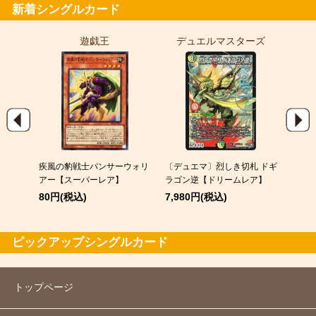
新着シングルカード
遊戯王
デュエルマスターズ
ポ
EX
疾風の豹戦士パンサーウォリ
〔デュエマ〕烈しき切札 ドギ
スピア
アー【スーパーレア】
ラゴン逆【ドリームレア】
120
80円(税込)
7,980円(税込)
ピックアップシングルカード
トップページ