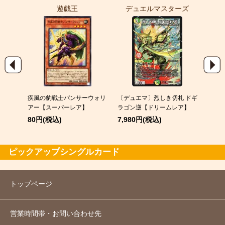
遊戯王
デュエルマスターズ
ポ
EX
疾風の豹戦士パンサーウォリ
〔デュエマ〕烈しき切札 ドギ
スピア
アー【スーパーレア】
ラゴン逆【ドリームレア】
120
80円(税込)
7,980円(税込)
ピックアップシングルカード
トップページ
営業時間帯・お問い合わせ先