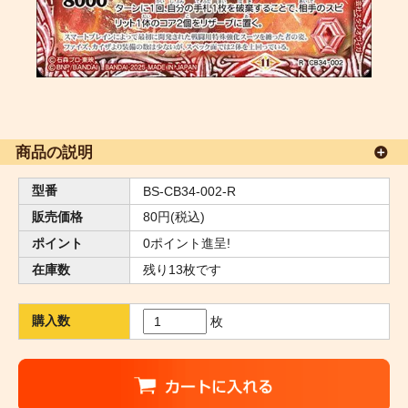
商品の説明
型番
BS-CB34-002-R
販売価格
80円(税込)
ポイント
0ポイント進呈!
在庫数
残り13枚です
購入数
枚