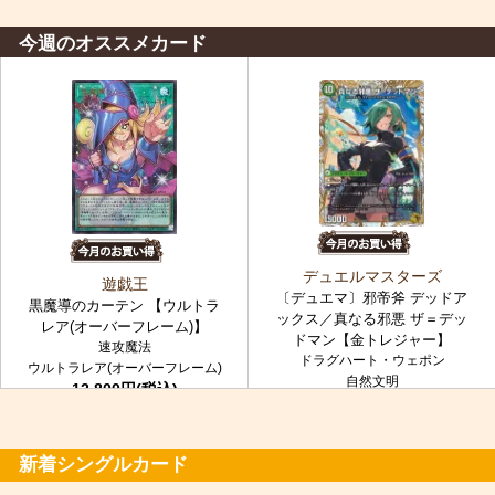
今週のオススメカード
デュエルマスターズ
遊戯王
〔デュエマ〕邪帝斧 デッドア
黒魔導のカーテン 【ウルトラ
ックス／真なる邪悪 ザ＝デッ
レア(オーバーフレーム)】
ドマン【金トレジャー】
速攻魔法
ドラグハート・ウェポン
ウルトラレア(オーバーフレーム)
自然文明
12,800円(税込)
金トレジャー
7,980円(税込)
新着シングルカード