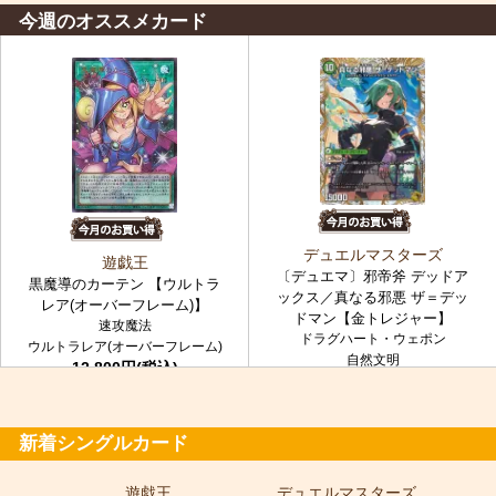
今週のオススメカード
デュエルマスターズ
遊戯王
〔デュエマ〕邪帝斧 デッドア
黒魔導のカーテン 【ウルトラ
ックス／真なる邪悪 ザ＝デッ
レア(オーバーフレーム)】
ドマン【金トレジャー】
速攻魔法
ドラグハート・ウェポン
ウルトラレア(オーバーフレーム)
自然文明
12,800円(税込)
金トレジャー
7,980円(税込)
新着シングルカード
遊戯王
デュエルマスターズ
ポ