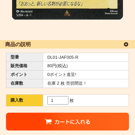
商品の説明
型番
DL01-JAF005-R
販売価格
80円(税込)
ポイント
0ポイント進呈!
在庫数
在庫 2 枚 売切間近！
購入数
枚