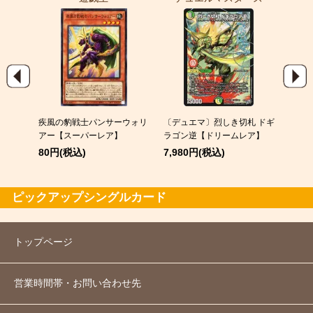
EX
疾風の豹戦士パンサーウォリ
〔デュエマ〕烈しき切札 ドギ
スピア
アー【スーパーレア】
ラゴン逆【ドリームレア】
120
80円(税込)
7,980円(税込)
ピックアップシングルカード
トップページ
営業時間帯・お問い合わせ先