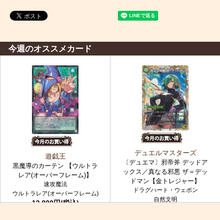
今週のオススメカード
デュエルマスターズ
遊戯王
〔デュエマ〕邪帝斧 デッドア
黒魔導のカーテン 【ウルトラ
ックス／真なる邪悪 ザ＝デッ
レア(オーバーフレーム)】
ドマン【金トレジャー】
速攻魔法
ドラグハート・ウェポン
ウルトラレア(オーバーフレーム)
自然文明
12,800円(税込)
金トレジャー
7,980円(税込)