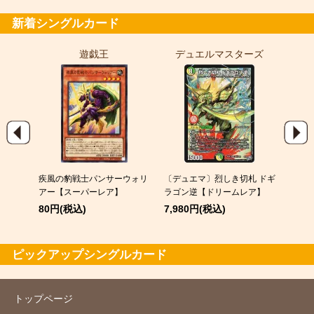
新着シングルカード
遊戯王
デュエルマスターズ
ポ
EX
疾風の豹戦士パンサーウォリ
〔デュエマ〕烈しき切札 ドギ
スピア
アー【スーパーレア】
ラゴン逆【ドリームレア】
120
80円(税込)
7,980円(税込)
ピックアップシングルカード
トップページ