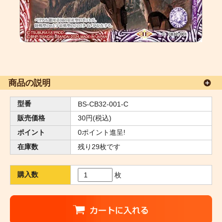
商品の説明
型番
BS-CB32-001-C
販売価格
30円(税込)
ポイント
0ポイント進呈!
在庫数
残り29枚です
購入数
枚