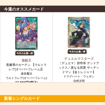
今週のオススメカード
デュエルマスターズ
遊戯王
〔デュエマ〕邪帝斧 デッドア
黒魔導のカーテン 【ウルトラ
ックス／真なる邪悪 ザ＝デッ
レア(オーバーフレーム)】
ドマン【金トレジャー】
速攻魔法
ドラグハート・ウェポン
ウルトラレア(オーバーフレーム)
自然文明
12,800円(税込)
金トレジャー
7,980円(税込)
新着シングルカード