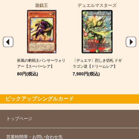
遊戯王
デュエルマスターズ
ポ
9)
疾風の豹戦士パンサーウォリ
〔デュエマ〕烈しき切札 ドギ
メガゲ
パラレ
アー【スーパーレア】
ラゴン逆【ドリームレア】
380
80円(税込)
7,980円(税込)
ピックアップシングルカード
トップページ
営業時間帯・お問い合わせ先