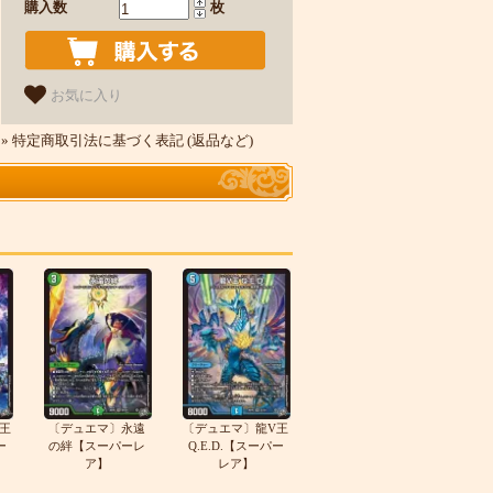
購入数
枚
お気に入り
» 特定商取引法に基づく表記 (返品など)
王
〔デュエマ〕永遠
〔デュエマ〕龍V王
ー
の絆【スーパーレ
Q.E.D.【スーパー
ア】
レア】