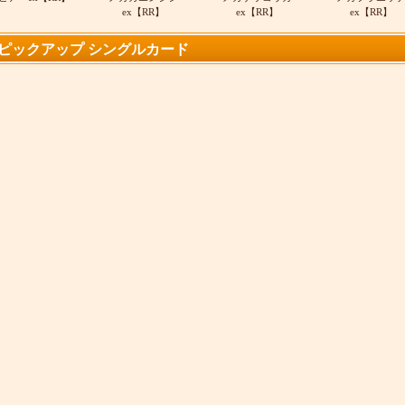
ex【RR】
ex【RR】
ex【RR】
ピックアップ シングルカード