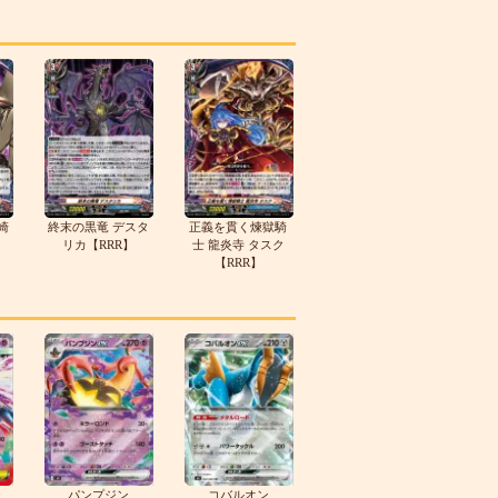
崎
終末の黒竜 デスタ
正義を貫く煉獄騎
リカ【RRR】
士 龍炎寺 タスク
【RRR】
テ
パンプジン
コバルオン