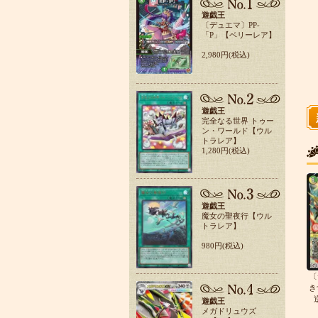
遊戯王
〔デュエマ〕PP-
「P」【ベリーレア】
2,980円(税込)
遊戯王
完全なる世界 トゥー
ン・ワールド【ウル
トラレア】
1,280円(税込)
遊戯王
魔女の聖夜行【ウル
トラレア】
980円(税込)
〔
き
遊戯王
メガドリュウズ