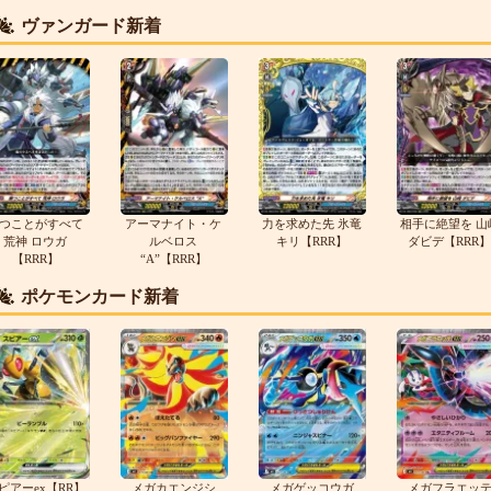
ヴァンガード新着
つことがすべて
アーマナイト・ケ
力を求めた先 氷竜
相手に絶望を 山
荒神 ロウガ
ルベロス
キリ【RRR】
ダビデ【RRR】
【RRR】
“A”【RRR】
ポケモンカード新着
ピアーex【RR】
メガカエンジシ
メガゲッコウガ
メガフラエッ