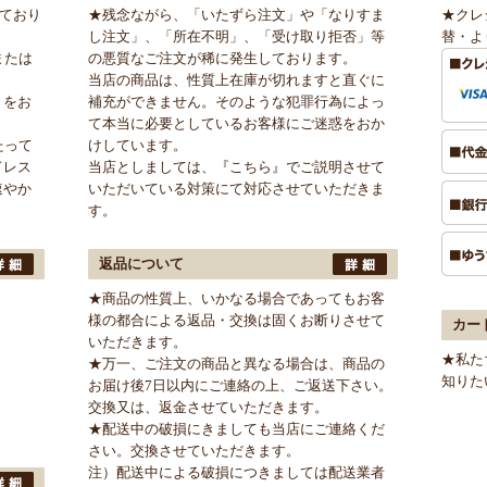
けており
★残念ながら、「いたずら注文」や「なりすま
★クレ
し注文」、「所在不明」、「受け取り拒否」等
替・よ
または
の悪質なご注文が稀に発生しております。
当店の商品は、性質上在庫が切れますと直ぐに
」をお
補充ができません。そのような犯罪行為によっ
て本当に必要としているお客様にご迷惑をおか
たって
けしています。
ドレス
当店としましては、
『こちら』
でご説明させて
速やか
いただいている対策にて対応させていただきま
す。
返品について
★商品の性質上、いかなる場合であってもお客
様の都合による返品・交換は固くお断りさせて
カー
いただきます。
★私た
★万一、ご注文の商品と異なる場合は、商品の
知りた
お届け後7日以内にご連絡の上、ご返送下さい。
交換又は、返金させていただきます。
★配送中の破損にきましても当店にご連絡くだ
さい。交換させていただきます。
注）配送中による破損につきましては配送業者