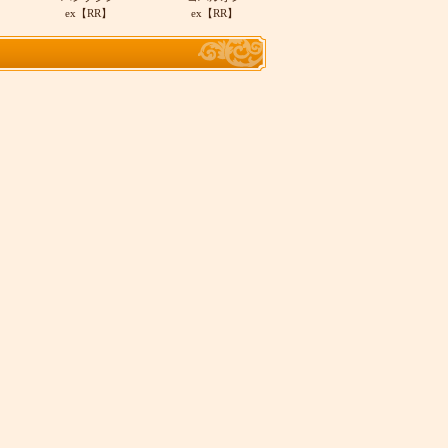
ex【RR】
ex【RR】