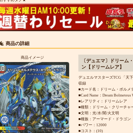
商品の詳細
商品イメージ
〔デュエマ〕ドリーム
ン【ドリームレア】
デュエルマスターズTCG 「天下夢双!
収録
■カード名：ドリーム・ボルメ
■Card Name：Dream Bolmeteus W
■レアリティ：ドリームレア
■種類：ドリーム・クリーチャ
■文明：光/水/闇/火文明
■種族：アーマード・ドラゴン
■パワー：12000
■コスト：(10)