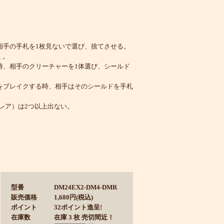
相手の手札を1枚見ないで選び、捨てさせる。
く。
時、相手のクリーチャーを1体選び、シールド
をブレイクする時、相手はそのシールドを手札
レア）は2つ以上出ない。
型番
DM24EX2-DM4-DMR
販売価格
1,680円(税込)
ポイント
32ポイント進呈!
在庫数
在庫 3 枚 売切間近！