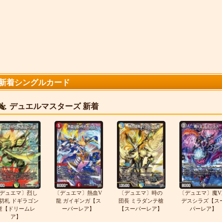
新着シングルカード
デュエルマスターズ 新着
デュエマ〕烈し
〔デュエマ〕熱血V
〔デュエマ〕時の
〔デュエマ〕魔V
切札 ドギラゴン
龍 ガイギンガ【ス
団長 ミラダンテ槍
デスシラズ【ス
逆【ドリームレ
ーパーレア】
【スーパーレア】
パーレア】
ア】