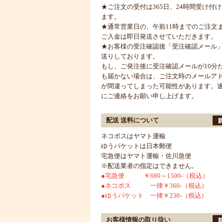
★ご注文の受付は365日、24時間受け付
ます。
★通常営業日の、午前11時までのご注文
ご入金は即日発送させていただきます。
★お客様の受注確認後「受注確認メール
送りしております。
もし、ご発注後に受注確認メールが10分
も届かない場合は、ご注文時のメールア
が間違ってしまった可能性があります。
にご連絡をお願い申し上げます。
配送 送料について
ネコポスはヤマト運輸
ゆうパケットは日本郵便
宅急便はヤマト運輸・佐川急便
※配送業者の指定はできません。
●宅急便 ￥680～1500-（税込）
●ネコポス 一律￥360-（税込）
●ゆうパケット 一律￥230-（税込）
お客様情報の取り扱い