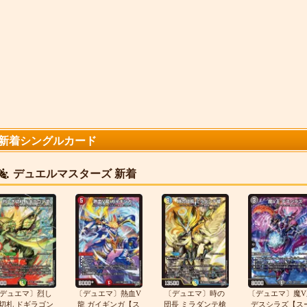
新着シングルカード
デュエルマスターズ 新着
デュエマ〕烈し
〔デュエマ〕熱血V
〔デュエマ〕時の
〔デュエマ〕魔V
切札 ドギラゴン
龍 ガイギンガ【ス
団長 ミラダンテ槍
デスシラズ【ス