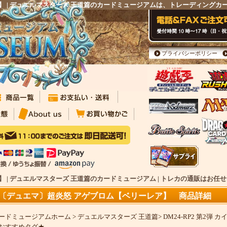
】 | デュエルマスターズ 王道篇のカードミュージアムは、トレーディングカ
プライバシーポリシー
 | デュエルマスターズ 王道篇のカードミュージアム | トレカの通販はお任
〔デュエマ〕超炎怒 アゲブロム【ベリーレア】 商品詳細
ードミュージアムホーム
>
デュエルマスターズ 王道篇
>
DM24-RP2 第2
おすすめタグ★