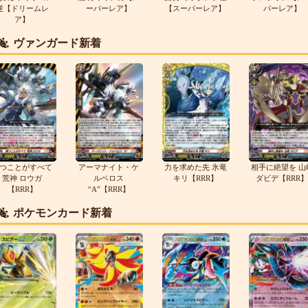
逆【ドリームレ
ーパーレア】
【スーパーレア】
パーレア】
ア】
ヴァンガード新着
つことがすべて
アーマナイト・ケ
力を求めた先 氷竜
相手に絶望を 山
荒神 ロウガ
ルベロス
キリ【RRR】
ダビデ【RRR】
【RRR】
“A”【RRR】
ポケモンカード新着