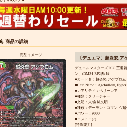
商品の詳細
商品イメージ
〔デュエマ〕超炎怒 ア
デュエルマスターズTCG 王道
ン」(DM24-RP2)収録
■カード名：超炎怒 アゲブロム
■Card Name：Agebullom, Hyper 
■レアリティ：ベリーレア
■種類：クリーチャー
■文明：火/自然文明
■種族：デーモン・コマンド/超
■パワー：9000
■コスト：(7)
[特殊能力]