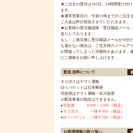
★ご注文の受付は365日、24時間受け付
ます。
★通常営業日の、午前11時までのご注文
ご入金は即日発送させていただきます。
★お客様の受注確認後「受注確認メール
送りしております。
もし、ご発注後に受注確認メールが10分
も届かない場合は、ご注文時のメールア
が間違ってしまった可能性があります。
にご連絡をお願い申し上げます。
配送 送料について
ネコポスはヤマト運輸
ゆうパケットは日本郵便
宅急便はヤマト運輸・佐川急便
※配送業者の指定はできません。
●宅急便 ￥680～1500-（税込）
●ネコポス 一律￥360-（税込）
●ゆうパケット 一律￥230-（税込）
お客様情報の取り扱い