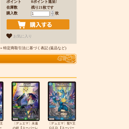
ポイント
0ポイント進呈!
在庫数
残り21枚です
購入数
枚
お気に入り
» 特定商取引法に基づく表記 (返品など)
王
〔デュエマ〕永遠
〔デュエマ〕龍V王
ー
の絆【スーパーレ
Q.E.D.【スーパー