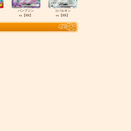
テ
パンプジン
コバルオン
ex【RR】
ex【RR】