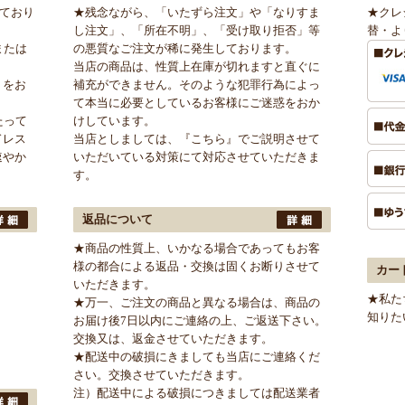
けており
★残念ながら、「いたずら注文」や「なりすま
★クレ
し注文」、「所在不明」、「受け取り拒否」等
替・よ
または
の悪質なご注文が稀に発生しております。
当店の商品は、性質上在庫が切れますと直ぐに
」をお
補充ができません。そのような犯罪行為によっ
て本当に必要としているお客様にご迷惑をおか
たって
けしています。
ドレス
当店としましては、
『こちら』
でご説明させて
速やか
いただいている対策にて対応させていただきま
す。
返品について
★商品の性質上、いかなる場合であってもお客
様の都合による返品・交換は固くお断りさせて
カー
いただきます。
★私た
★万一、ご注文の商品と異なる場合は、商品の
知りた
お届け後7日以内にご連絡の上、ご返送下さい。
交換又は、返金させていただきます。
★配送中の破損にきましても当店にご連絡くだ
さい。交換させていただきます。
注）配送中による破損につきましては配送業者