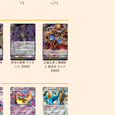
ア】
レア】
崎
終末の黒竜 デスタ
正義を貫く煉獄騎
リカ【RRR】
士 龍炎寺 タスク
【RRR】