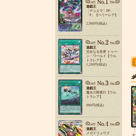
遊戯王
〔デュエマ〕PP-
「P」【ベリーレア】
2,980円(税込)
遊戯王
完全なる世界 トゥー
ン・ワールド【ウル
トラレア】
1,280円(税込)
遊戯王
魔女の聖夜行【ウル
トラレア】
980円(税込)
遊戯王
〔
メガドリュウズ
き