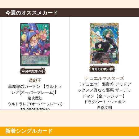
今週のオススメカード
デュエルマスターズ
遊戯王
〔デュエマ〕邪帝斧 デッドア
黒魔導のカーテン 【ウルトラ
ックス／真なる邪悪 ザ＝デッ
レア(オーバーフレーム)】
ドマン【金トレジャー】
速攻魔法
ドラグハート・ウェポン
ウルトラレア(オーバーフレーム)
自然文明
12,800円(税込)
金トレジャー
7,980円(税込)
新着シングルカード