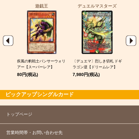
遊戯王
デュエルマスターズ
ポ
EX
疾風の豹戦士パンサーウォリ
〔デュエマ〕烈しき切札 ドギ
スピア
アー【スーパーレア】
ラゴン逆【ドリームレア】
120
80円(税込)
7,980円(税込)
ピックアップシングルカード
トップページ
営業時間帯・お問い合わせ先