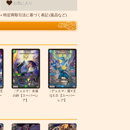
お気に入り
» 特定商取引法に基づく表記 (返品など)
王
〔デュエマ〕永遠
〔デュエマ〕龍V王
ー
の絆【スーパーレ
Q.E.D.【スーパー
ア】
レア】