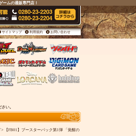
ドゲームの通販専門店！
サイトマップ
利用規約
お問い合わせ
ださい。
ド
>
【FB01】ブースターパック第1弾 「覚醒の