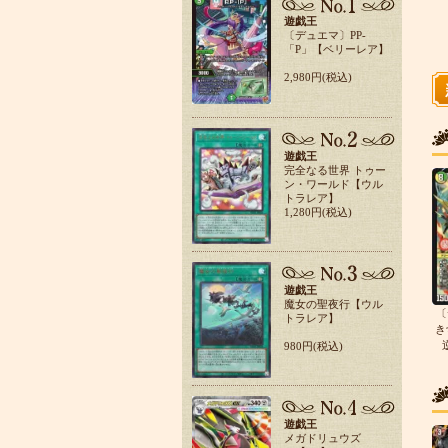
遊戯王
〔デュエマ〕PP-
「P」【ベリーレア】
2,980円(税込)
遊戯王
完全なる世界 トゥー
ン・ワールド【ウル
トラレア】
1,280円(税込)
遊戯王
魔女の聖夜行【ウル
〔
トラレア】
き
980円(税込)
遊戯王
メガドリュウズ