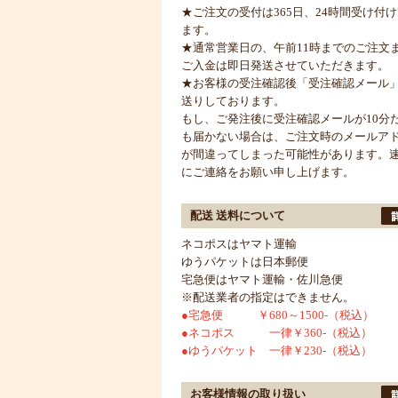
★ご注文の受付は365日、24時間受け付
ます。
★通常営業日の、午前11時までのご注文
ご入金は即日発送させていただきます。
★お客様の受注確認後「受注確認メール
送りしております。
もし、ご発注後に受注確認メールが10分
も届かない場合は、ご注文時のメールア
が間違ってしまった可能性があります。
にご連絡をお願い申し上げます。
配送 送料について
ネコポスはヤマト運輸
ゆうパケットは日本郵便
宅急便はヤマト運輸・佐川急便
※配送業者の指定はできません。
●宅急便 ￥680～1500-（税込）
●ネコポス 一律￥360-（税込）
●ゆうパケット 一律￥230-（税込）
お客様情報の取り扱い