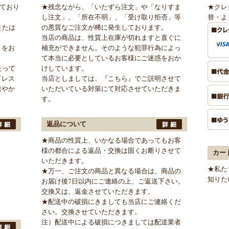
けており
★残念ながら、「いたずら注文」や「なりすま
★クレ
し注文」、「所在不明」、「受け取り拒否」等
替・よ
または
の悪質なご注文が稀に発生しております。
当店の商品は、性質上在庫が切れますと直ぐに
」をお
補充ができません。そのような犯罪行為によっ
て本当に必要としているお客様にご迷惑をおか
たって
けしています。
ドレス
当店としましては、
『こちら』
でご説明させて
速やか
いただいている対策にて対応させていただきま
す。
返品について
★商品の性質上、いかなる場合であってもお客
様の都合による返品・交換は固くお断りさせて
カー
いただきます。
★私た
★万一、ご注文の商品と異なる場合は、商品の
知りた
お届け後7日以内にご連絡の上、ご返送下さい。
交換又は、返金させていただきます。
★配送中の破損にきましても当店にご連絡くだ
さい。交換させていただきます。
注）配送中による破損につきましては配送業者