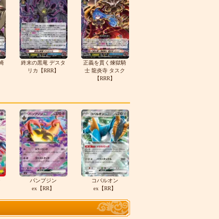
崎
終末の黒竜 デスタ
正義を貫く煉獄騎
リカ【RRR】
士 龍炎寺 タスク
【RRR】
テ
パンプジン
コバルオン
ex【RR】
ex【RR】