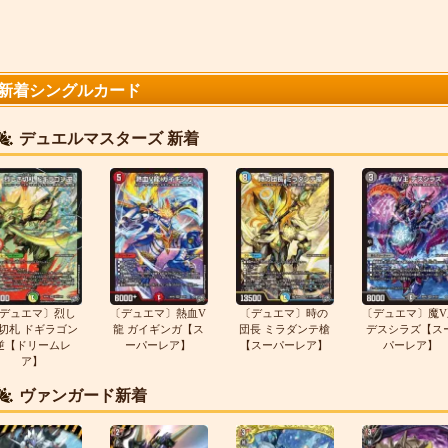
新着シングルカード
デュエルマスターズ 新着
デュエマ〕烈し
〔デュエマ〕熱血V
〔デュエマ〕時の
〔デュエマ〕魔V
切札 ドギラゴン
龍 ガイギンガ【ス
団長 ミラダンテ槍
デスシラズ【ス
逆【ドリームレ
ーパーレア】
【スーパーレア】
パーレア】
ア】
ヴァンガード新着