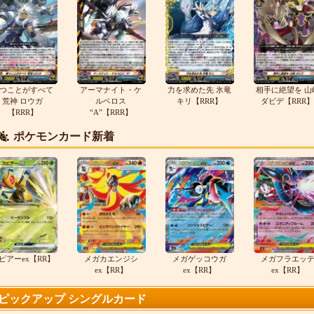
つことがすべて
アーマナイト・ケ
力を求めた先 氷竜
相手に絶望を 山
荒神 ロウガ
ルベロス
キリ【RRR】
ダビデ【RRR】
【RRR】
“A”【RRR】
ポケモンカード新着
ピアーex【RR】
メガカエンジシ
メガゲッコウガ
メガフラエッ
ex【RR】
ex【RR】
ex【RR】
ピックアップ シングルカード