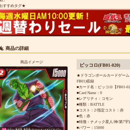
おすすめタグ★
商品の詳細
商品イメージ
ピッコロ(FB01-020)
★ドラゴンボールカードゲーム 
FB01)収録
■カード名：ピッコロ【FB01-0
■Card Name：0
■レアリティ：コモン
■種類：BATTLE
■コスト：2/指定コスト：赤
■色：赤
■特徴：ナメック星人/神/第7宇
■パワー：15000