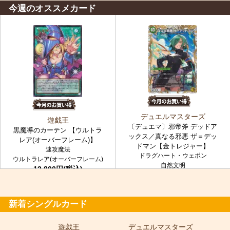
今週のオススメカード
デュエルマスターズ
遊戯王
〔デュエマ〕邪帝斧 デッドア
黒魔導のカーテン 【ウルトラ
ックス／真なる邪悪 ザ＝デッ
レア(オーバーフレーム)】
ドマン【金トレジャー】
速攻魔法
ドラグハート・ウェポン
ウルトラレア(オーバーフレーム)
自然文明
12,800円(税込)
金トレジャー
7,980円(税込)
新着シングルカード
遊戯王
デュエルマスターズ
ポ