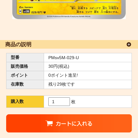
商品の説明
型番
PMsv5M-029-U
販売価格
30円(税込)
ポイント
0ポイント進呈!
在庫数
残り29枚です
購入数
枚