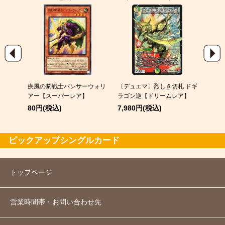
004)
疾風の豹戦士パンサーウォリ
〔デュエマ〕烈しき切札 ドギ
メガカ
レア】
アー【スーパーレア】
ラゴン逆【ドリームレア】
60円
80円(税込)
7,980円(税込)
ピックアップシングルカード
トップページ
営業時間帯・お問い合わせ先