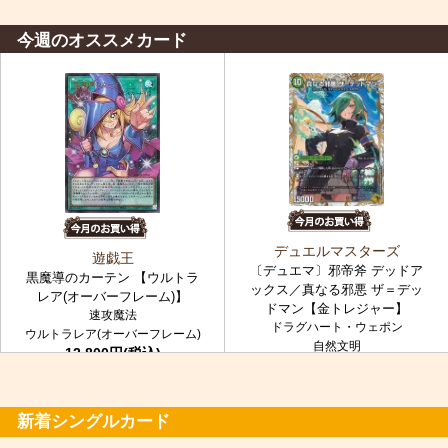
今週のオススメカード
デュエルマスターズ
遊戯王
〔デュエマ〕邪帝斧 デッドア
黒魔導のカーテン 【ウルトラ
ックス／真なる邪悪 ザ＝デッ
レア(オーバーフレーム)】
ドマン【金トレジャー】
速攻魔法
ドラグハート・ウェポン
ウルトラレア(オーバーフレーム)
自然文明
12,800円(税込)
金トレジャー
7,980円(税込)
新着シングルカード