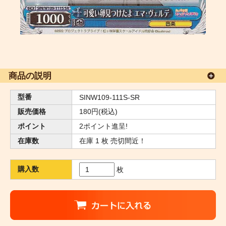
商品の説明
型番
SINW109-111S-SR
販売価格
180円(税込)
ポイント
2ポイント進呈!
在庫数
在庫 1 枚 売切間近！
購入数
枚