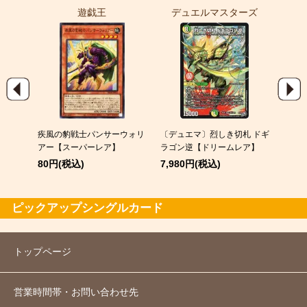
遊戯王
デュエルマスターズ
ポ
EX
疾風の豹戦士パンサーウォリ
〔デュエマ〕烈しき切札 ドギ
スピア
アー【スーパーレア】
ラゴン逆【ドリームレア】
120
80円(税込)
7,980円(税込)
ピックアップシングルカード
トップページ
営業時間帯・お問い合わせ先