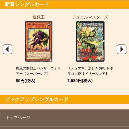
新着シングルカード
遊戯王
デュエルマスターズ
ポ
EX
疾風の豹戦士パンサーウォリ
〔デュエマ〕烈しき切札 ドギ
スピア
アー【スーパーレア】
ラゴン逆【ドリームレア】
120
80円(税込)
7,980円(税込)
ピックアップシングルカード
トップページ