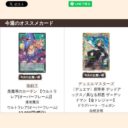
今週のオススメカード
デュエルマスターズ
遊戯王
〔デュエマ〕邪帝斧 デッドア
黒魔導のカーテン 【ウルトラ
ックス／真なる邪悪 ザ＝デッ
レア(オーバーフレーム)】
ドマン【金トレジャー】
速攻魔法
ドラグハート・ウェポン
ウルトラレア(オーバーフレーム)
自然文明
12,800円(税込)
金トレジャー
7,980円(税込)