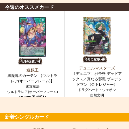
今週のオススメカード
デュエルマスターズ
遊戯王
〔デュエマ〕邪帝斧 デッドア
黒魔導のカーテン 【ウルトラ
ックス／真なる邪悪 ザ＝デッ
レア(オーバーフレーム)】
ドマン【金トレジャー】
速攻魔法
ドラグハート・ウェポン
ウルトラレア(オーバーフレーム)
自然文明
12,800円(税込)
金トレジャー
7,980円(税込)
新着シングルカード