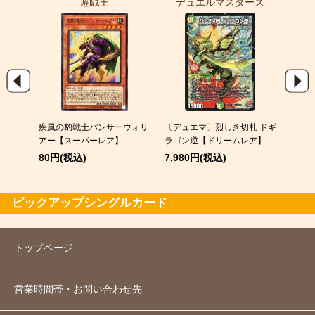
遊戯王
デュエルマスターズ
ポ
004)
疾風の豹戦士パンサーウォリ
〔デュエマ〕烈しき切札 ドギ
メガカ
レア】
アー【スーパーレア】
ラゴン逆【ドリームレア】
60円
80円(税込)
7,980円(税込)
ピックアップシングルカード
トップページ
営業時間帯・お問い合わせ先