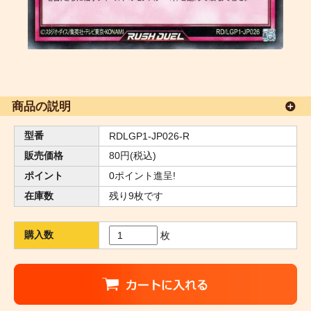
商品の説明
型番
RDLGP1-JP026-R
販売価格
80円(税込)
ポイント
0ポイント進呈!
在庫数
残り9枚です
購入数
枚