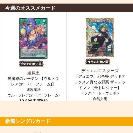
今週のオススメカード
デュエルマスターズ
遊戯王
〔デュエマ〕邪帝斧 デッドア
黒魔導のカーテン 【ウルトラ
ックス／真なる邪悪 ザ＝デッ
レア(オーバーフレーム)】
ドマン【金トレジャー】
速攻魔法
ドラグハート・ウェポン
ウルトラレア(オーバーフレーム)
自然文明
12,800円(税込)
金トレジャー
7,980円(税込)
新着シングルカード