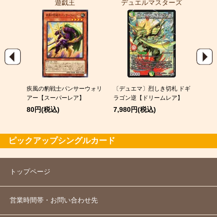
遊戯王
デュエルマスターズ
ポ
EX
疾風の豹戦士パンサーウォリ
〔デュエマ〕烈しき切札 ドギ
スピア
アー【スーパーレア】
ラゴン逆【ドリームレア】
120
80円(税込)
7,980円(税込)
ピックアップシングルカード
トップページ
営業時間帯・お問い合わせ先